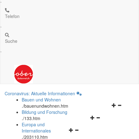
.
Telefon
.
Suche
.
Coronavirus: Aktuelle Informationen
Bauen und Wohnen
Navigationsm
.
/bauenundwohnen.htm
öffnen
Bildung und Forschung
Navigationsmenü
und
.
/133.htm
öffnen
schließen
Europa und
Navigationsmenü
und
Internationales
öffnen
schließen
.
/203110.htm