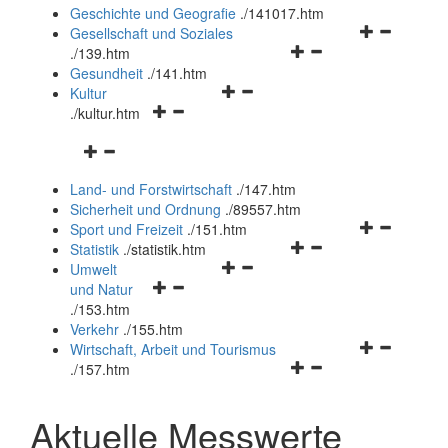
und
Geschichte und Geografie
.
/141017.htm
schließen
Navigationsm
Gesellschaft und Soziales
Navigationsmenü
öffnen
.
/139.htm
öffnen
und
Gesundheit
.
/141.htm
Navigationsmenü
und
schließen
Kultur
Navigationsmenü
öffnen
schließen
.
/kultur.htm
öffnen
und
Navigationsmenü
und
schließen
öffnen
schließen
Land- und Forstwirtschaft
.
/147.htm
und
Sicherheit und Ordnung
.
/89557.htm
schließen
Navigationsm
Sport und Freizeit
.
/151.htm
Navigationsmenü
öffnen
Statistik
.
/statistik.htm
Navigationsmenü
öffnen
und
Umwelt
Navigationsmenü
öffnen
und
schließen
und Natur
öffnen
und
schließen
.
/153.htm
und
schließen
Verkehr
.
/155.htm
schließen
Navigationsm
Wirtschaft, Arbeit und Tourismus
Navigationsmenü
öffnen
.
/157.htm
öffnen
und
und
schließen
Aktuelle Messwerte
schließen