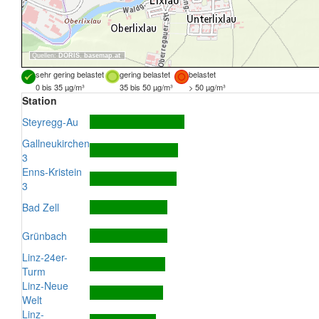
Quellen:
DORIS
,
basemap.at
sehr gering belastet
gering belastet
belastet
0 bis 35 µg/m³
35 bis 50 µg/m³
> 50 µg/m³
Station
Steyregg-Au
Gallneukirchen
3
Enns-Kristein
3
Bad Zell
Grünbach
Linz-24er-
Turm
Linz-Neue
Welt
Linz-