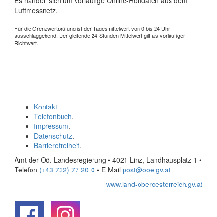
Es handelt sich um vorläufige Online-Rohdaten aus dem
Luftmessnetz.
Für die Grenzwertprüfung ist der Tagesmittelwert von 0 bis 24 Uhr
ausschlaggebend. Der gleitende 24-Stunden Mittelwert gilt als vorläufiger
Richtwert.
Kontakt
.
Telefonbuch
.
Impressum
.
Datenschutz
.
Barrierefreiheit
.
Amt der Oö. Landesregierung • 4021 Linz, Landhausplatz 1
•
Telefon
(+43 732) 77 20-0
• E-Mail
post@ooe.gv.at
www.land-oberoesterreich.gv.at