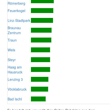
Römerberg
Feuerkogel
Linz-Stadtpark
Braunau
Zentrum
Traun
Wels
Steyr
Haag am
Hausruck
Lenzing 3
Vöcklabruck
Bad Ischl