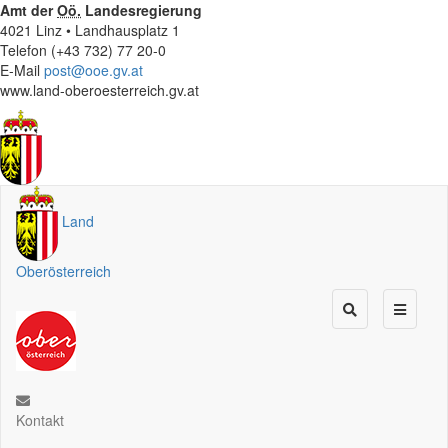
Amt der
Oö.
Landesregierung
4021 Linz • Landhausplatz 1
Telefon (+43 732) 77 20-0
E-Mail
post@ooe.gv.at
www.land-oberoesterreich.gv.at
Land
Oberösterreich
Kontakt