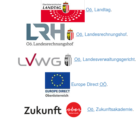
Oö.
Landtag
.
Oö.
Landesrechnungshof
.
Oö.
Landesverwaltungsgericht
.
Europe Direct
OÖ
.
Oö.
Zukunftsakademie
.