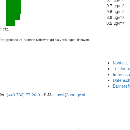
9.7 µg/m³
9.6 µg/m³
8.9 µg/m³
6.2 µg/m³
netz.
 gleitende 24-Stunden Mittelwert gilt als vorläufiger Richtwert.
Kontakt
.
Telefonb
Impress
Datensch
Barrierefr
efon
(+43 732) 77 20-0
• E-Mail
post@ooe.gv.at