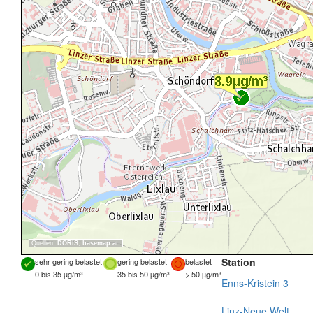
Quellen:
DORIS
,
basemap.at
Station
sehr gering belastet
gering belastet
belastet
0 bis 35 µg/m³
35 bis 50 µg/m³
> 50 µg/m³
Enns-Kristein 3
Linz-Neue Welt