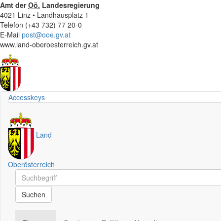
Amt der
Oö.
Landesregierung
4021 Linz • Landhausplatz 1
Telefon (+43 732) 77 20-0
E-Mail
post@ooe.gv.at
www.land-oberoesterreich.gv.at
Accesskeys
Land
Oberösterreich
Schnellsuche
Schnellsuche
Suchen