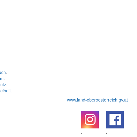
uch
.
um
.
utz
.
eiheit
.
www.land-oberoesterreich.gv.at
.
.