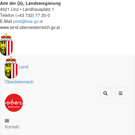
Amt der
Oö.
Landesregierung
4021 Linz • Landhausplatz 1
Telefon (+43 732) 77 20-0
E-Mail
post@ooe.gv.at
www.land-oberoesterreich.gv.at
Land
Oberösterreich
Kontakt