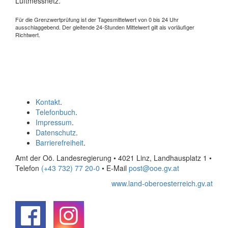
Luftmessnetz.
Für die Grenzwertprüfung ist der Tagesmittelwert von 0 bis 24 Uhr
ausschlaggebend. Der gleitende 24-Stunden Mittelwert gilt als vorläufiger
Richtwert.
Kontakt
.
Telefonbuch
.
Impressum
.
Datenschutz
.
Barrierefreiheit
.
Amt der Oö. Landesregierung • 4021 Linz, Landhausplatz 1
•
Telefon
(+43 732) 77 20-0
• E-Mail
post@ooe.gv.at
www.land-oberoesterreich.gv.at