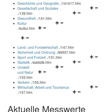
und
Geschichte und Geografie
.
/141017.htm
schließen
Navigationsm
Gesellschaft und Soziales
Navigationsmenü
öffnen
.
/139.htm
öffnen
und
Gesundheit
.
/141.htm
Navigationsmenü
und
schließen
Kultur
Navigationsmenü
öffnen
schließen
.
/kultur.htm
öffnen
und
Navigationsmenü
und
schließen
öffnen
schließen
Land- und Forstwirtschaft
.
/147.htm
und
Sicherheit und Ordnung
.
/89557.htm
schließen
Navigationsm
Sport und Freizeit
.
/151.htm
Navigationsmenü
öffnen
Statistik
.
/statistik.htm
Navigationsmenü
öffnen
und
Umwelt
Navigationsmenü
öffnen
und
schließen
und Natur
öffnen
und
schließen
.
/153.htm
und
schließen
Verkehr
.
/155.htm
schließen
Navigationsm
Wirtschaft, Arbeit und Tourismus
Navigationsmenü
öffnen
.
/157.htm
öffnen
und
und
schließen
Aktuelle Messwerte
schließen