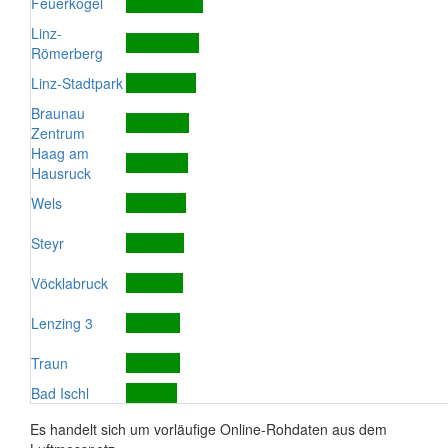
Feuerkogel
Linz-
Römerberg
Linz-Stadtpark
Braunau
Zentrum
Haag am
Hausruck
Wels
Steyr
Vöcklabruck
Lenzing 3
Traun
Bad Ischl
Es handelt sich um vorläufige Online-Rohdaten aus dem