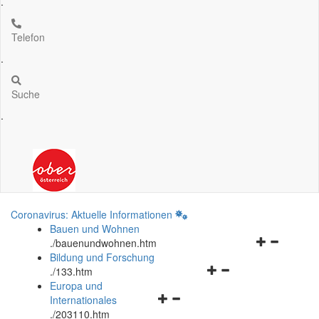
.
Telefon
.
Suche
.
Coronavirus: Aktuelle Informationen
Bauen und Wohnen
Navigationsm
.
/bauenundwohnen.htm
öffnen
Bildung und Forschung
Navigationsmenü
und
.
/133.htm
öffnen
schließen
Europa und
Navigationsmenü
und
Internationales
öffnen
schließen
.
/203110.htm