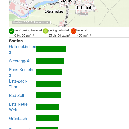
Quellen:
DORIS
,
basemap.at
sehr gering belastet
gering belastet
belastet
0 bis 35 µg/m³
35 bis 50 µg/m³
> 50 µg/m³
Station
Gallneukirchen
3
Steyregg-Au
Enns-Kristein
3
Linz-24er-
Turm
Bad Zell
Linz-Neue
Welt
Grünbach