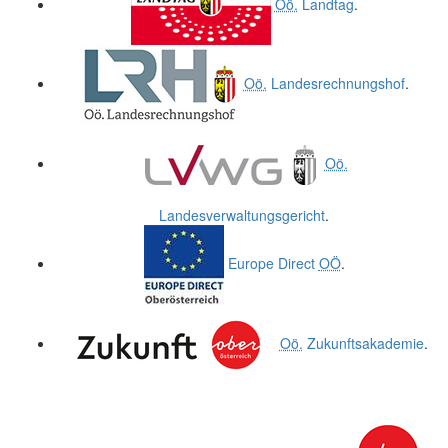
Oö.
Landtag
.
Oö.
Landesrechnungshof
.
Oö.
Landesverwaltungsgericht
.
Europe Direct
OÖ
.
Oö.
Zukunftsakademie
.