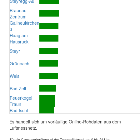
Steyregg-Au
Braunau
Zentrum
Gallneukirchen
3
Haag am
Hausruck
Steyr
Grünbach
Wels
Bad Zell
Feuerkogel
Traun
Bad Ischl
Es handelt sich um vorläufige Online-Rohdaten aus dem
Luftmessnetz.
Für die Grenzwertprüfung ist der Tagesmittelwert von 0 bis 24 Uhr