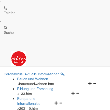
.
Telefon
.
Suche
.
Coronavirus: Aktuelle Informationen
Bauen und Wohnen
Navigationsm
.
/bauenundwohnen.htm
öffnen
Bildung und Forschung
Navigationsmenü
und
.
/133.htm
öffnen
schließen
Europa und
Navigationsmenü
und
Internationales
öffnen
schließen
.
/203110.htm