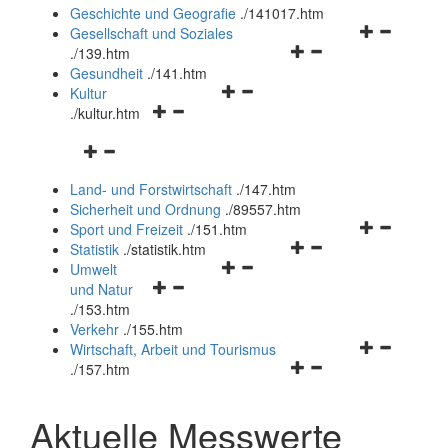
und
Geschichte und Geografie
.
/141017.htm
schließen
Navigationsm
Gesellschaft und Soziales
Navigationsmenü
öffnen
.
/139.htm
öffnen
und
Gesundheit
.
/141.htm
Navigationsmenü
und
schließen
Kultur
Navigationsmenü
öffnen
schließen
.
/kultur.htm
öffnen
und
Navigationsmenü
und
schließen
öffnen
schließen
Land- und Forstwirtschaft
.
/147.htm
und
Sicherheit und Ordnung
.
/89557.htm
schließen
Navigationsm
Sport und Freizeit
.
/151.htm
Navigationsmenü
öffnen
Statistik
.
/statistik.htm
Navigationsmenü
öffnen
und
Umwelt
Navigationsmenü
öffnen
und
schließen
und Natur
öffnen
und
schließen
.
/153.htm
und
schließen
Verkehr
.
/155.htm
schließen
Navigationsm
Wirtschaft, Arbeit und Tourismus
Navigationsmenü
öffnen
.
/157.htm
öffnen
und
und
schließen
Aktuelle Messwerte
schließen