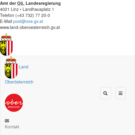
Amt der
Oö.
Landesregierung
4021 Linz • Landhausplatz 1
Telefon (+43 732) 77 20-0
E-Mail
post@ooe.gv.at
www.land-oberoesterreich.gv.at
Land
Oberösterreich
Kontakt