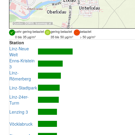
Quellen:
DORIS
,
basemap.at
sehr gering belastet
gering belastet
belastet
0 bis 35 µg/m³
35 bis 50 µg/m³
> 50 µg/m³
Station
Linz-Neue
Welt
Enns-Kristein
3
Linz-
Römerberg
Linz-Stadtpark
Linz-24er-
Turm
Lenzing 3
Vöcklabruck