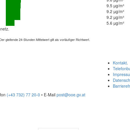
9.5 µg/m³
9.2 µg/m³
9.2 µg/m³
5.6 µg/m³
netz.
 gleitende 24-Stunden Mittelwert gilt als vorläufiger Richtwert.
Kontakt
.
Telefonb
Impress
Datensch
Barrierefr
efon
(+43 732) 77 20-0
• E-Mail
post@ooe.gv.at