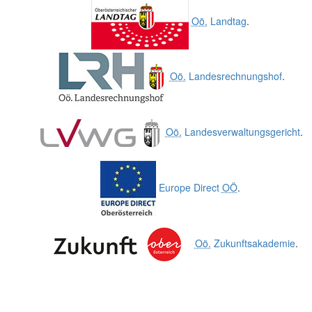
Oö.
Landtag
.
Oö.
Landesrechnungshof
.
Oö.
Landesverwaltungsgericht
.
Europe Direct
OÖ
.
Oö.
Zukunftsakademie
.