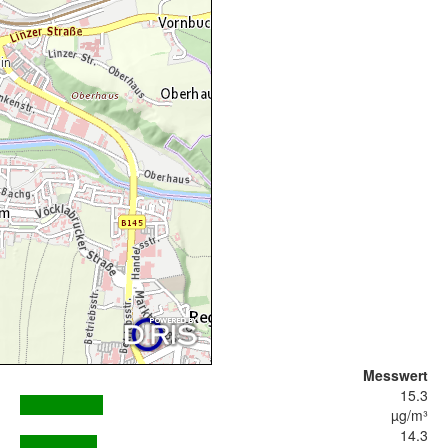
Messwert
15.3
µg/m³
14.3