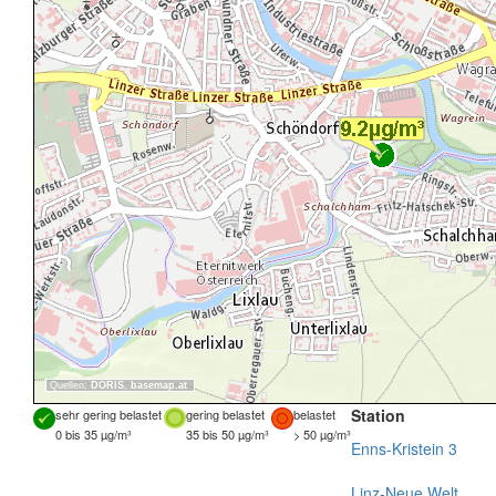
Quellen:
DORIS
,
basemap.at
Station
sehr gering belastet
gering belastet
belastet
0 bis 35 µg/m³
35 bis 50 µg/m³
> 50 µg/m³
Enns-Kristein 3
Linz-Neue Welt