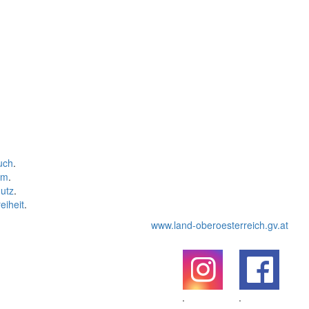
uch
.
um
.
utz
.
eiheit
.
www.land-oberoesterreich.gv.at
.
.