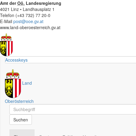
Amt der
Oö.
Landesregierung
4021 Linz • Landhausplatz 1
Telefon (+43 732) 77 20-0
E-Mail
post@ooe.gv.at
www.land-oberoesterreich.gv.at
Accesskeys
Land
Oberösterreich
Schnellsuche
Schnellsuche
Suchen