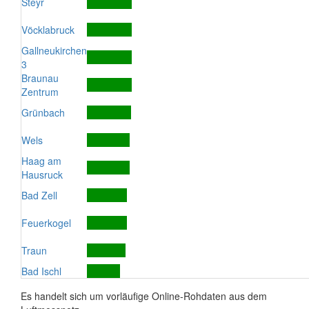
Steyr
Vöcklabruck
Gallneukirchen
3
Braunau
Zentrum
Grünbach
Wels
Haag am
Hausruck
Bad Zell
Feuerkogel
Traun
Bad Ischl
Es handelt sich um vorläufige Online-Rohdaten aus dem