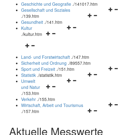
und
Geschichte und Geografie
.
/141017.htm
schließen
Navigationsm
Gesellschaft und Soziales
Navigationsmenü
öffnen
.
/139.htm
öffnen
und
Gesundheit
.
/141.htm
Navigationsmenü
und
schließen
Kultur
Navigationsmenü
öffnen
schließen
.
/kultur.htm
öffnen
und
Navigationsmenü
und
schließen
öffnen
schließen
Land- und Forstwirtschaft
.
/147.htm
und
Sicherheit und Ordnung
.
/89557.htm
schließen
Navigationsm
Sport und Freizeit
.
/151.htm
Navigationsmenü
öffnen
Statistik
.
/statistik.htm
Navigationsmenü
öffnen
und
Umwelt
Navigationsmenü
öffnen
und
schließen
und Natur
öffnen
und
schließen
.
/153.htm
und
schließen
Verkehr
.
/155.htm
schließen
Navigationsm
Wirtschaft, Arbeit und Tourismus
Navigationsmenü
öffnen
.
/157.htm
öffnen
und
und
schließen
Aktuelle Messwerte
schließen