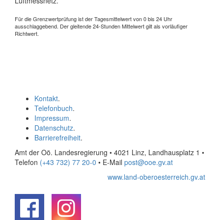
Luftmessnetz.
Für die Grenzwertprüfung ist der Tagesmittelwert von 0 bis 24 Uhr
ausschlaggebend. Der gleitende 24-Stunden Mittelwert gilt als vorläufiger
Richtwert.
Kontakt
.
Telefonbuch
.
Impressum
.
Datenschutz
.
Barrierefreiheit
.
Amt der Oö. Landesregierung • 4021 Linz, Landhausplatz 1
•
Telefon
(+43 732) 77 20-0
• E-Mail
post@ooe.gv.at
www.land-oberoesterreich.gv.at