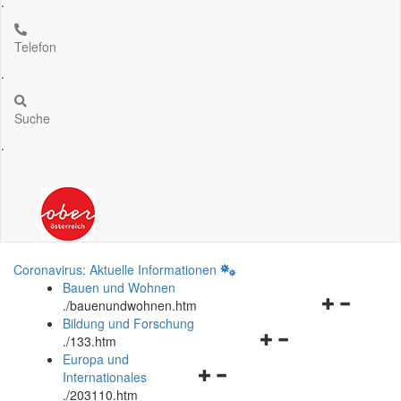
.
Telefon
.
Suche
.
Coronavirus: Aktuelle Informationen
Bauen und Wohnen
Navigationsm
.
/bauenundwohnen.htm
öffnen
Bildung und Forschung
Navigationsmenü
und
.
/133.htm
öffnen
schließen
Europa und
Navigationsmenü
und
Internationales
öffnen
schließen
.
/203110.htm