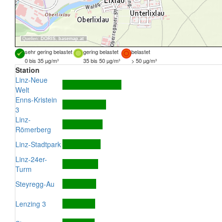
Quellen:
DORIS
,
basemap.at
sehr gering belastet
gering belastet
belastet
0 bis 35 µg/m³
35 bis 50 µg/m³
> 50 µg/m³
Station
Linz-Neue
Welt
Enns-Kristein
3
Linz-
Römerberg
Linz-Stadtpark
Linz-24er-
Turm
Steyregg-Au
Lenzing 3