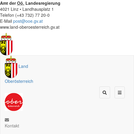
Amt der
Oö.
Landesregierung
4021 Linz • Landhausplatz 1
Telefon (+43 732) 77 20-0
E-Mail
post@ooe.gv.at
www.land-oberoesterreich.gv.at
Land
Oberösterreich
Kontakt