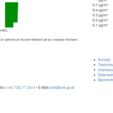
9.7 µg/m³
9.4 µg/m³
9.3 µg/m³
9.3 µg/m³
6.1 µg/m³
netz.
 gleitende 24-Stunden Mittelwert gilt als vorläufiger Richtwert.
Kontakt
.
Telefonb
Impress
Datensch
Barrierefr
efon
(+43 732) 77 20-0
• E-Mail
post@ooe.gv.at