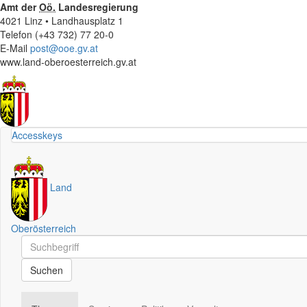
Amt der
Oö.
Landesregierung
4021 Linz • Landhausplatz 1
Telefon (+43 732) 77 20-0
E-Mail
post@ooe.gv.at
www.land-oberoesterreich.gv.at
Accesskeys
Land
Oberösterreich
Schnellsuche
Schnellsuche
Suchen