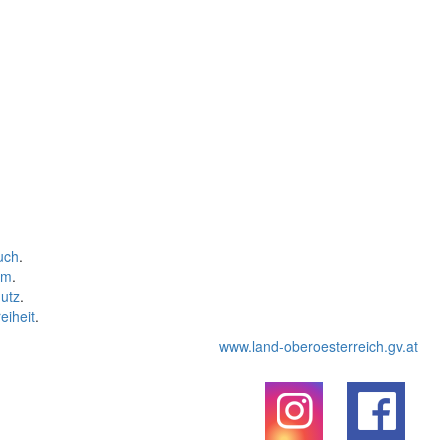
uch
.
um
.
utz
.
eiheit
.
www.land-oberoesterreich.gv.at