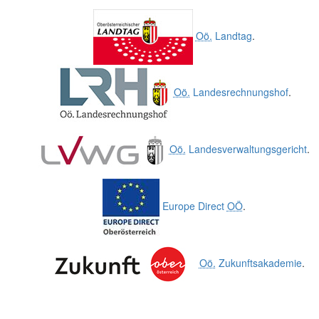
Oö.
Landtag
.
Oö.
Landesrechnungshof
.
Oö.
Landesverwaltungsgericht
.
Europe Direct
OÖ
.
Oö.
Zukunftsakademie
.