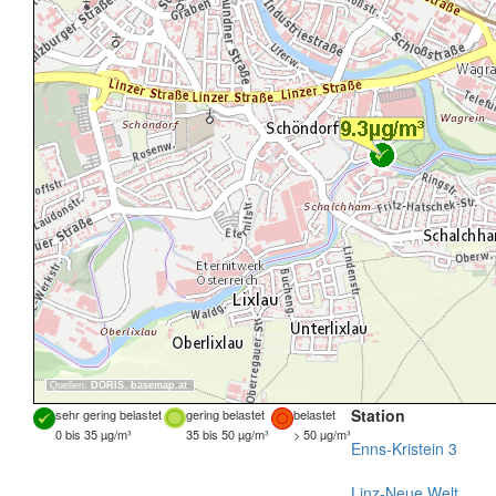
Quellen:
DORIS
,
basemap.at
Station
sehr gering belastet
gering belastet
belastet
0 bis 35 µg/m³
35 bis 50 µg/m³
> 50 µg/m³
Enns-Kristein 3
Linz-Neue Welt