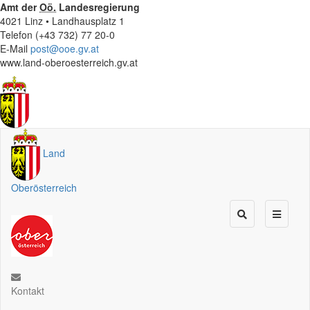
Amt der
Oö.
Landesregierung
4021 Linz • Landhausplatz 1
Telefon (+43 732) 77 20-0
E-Mail
post@ooe.gv.at
www.land-oberoesterreich.gv.at
Land
Oberösterreich
Kontakt