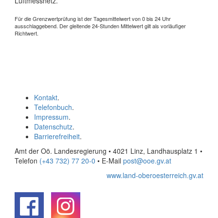
Luftmessnetz.
Für die Grenzwertprüfung ist der Tagesmittelwert von 0 bis 24 Uhr
ausschlaggebend. Der gleitende 24-Stunden Mittelwert gilt als vorläufiger
Richtwert.
Kontakt
.
Telefonbuch
.
Impressum
.
Datenschutz
.
Barrierefreiheit
.
Amt der Oö. Landesregierung • 4021 Linz, Landhausplatz 1
•
Telefon
(+43 732) 77 20-0
• E-Mail
post@ooe.gv.at
www.land-oberoesterreich.gv.at