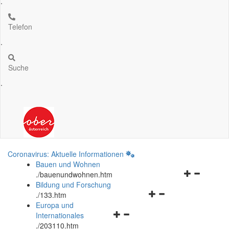
.
Telefon
.
Suche
.
Coronavirus: Aktuelle Informationen
Bauen und Wohnen
Navigationsm
.
/bauenundwohnen.htm
öffnen
Bildung und Forschung
Navigationsmenü
und
.
/133.htm
öffnen
schließen
Europa und
Navigationsmenü
und
Internationales
öffnen
schließen
.
/203110.htm