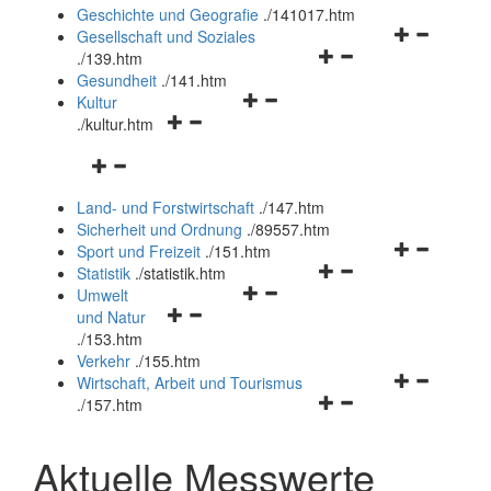
und
Geschichte und Geografie
.
/141017.htm
schließen
Navigationsm
Gesellschaft und Soziales
Navigationsmenü
öffnen
.
/139.htm
öffnen
und
Gesundheit
.
/141.htm
Navigationsmenü
und
schließen
Kultur
Navigationsmenü
öffnen
schließen
.
/kultur.htm
öffnen
und
Navigationsmenü
und
schließen
öffnen
schließen
Land- und Forstwirtschaft
.
/147.htm
und
Sicherheit und Ordnung
.
/89557.htm
schließen
Navigationsm
Sport und Freizeit
.
/151.htm
Navigationsmenü
öffnen
Statistik
.
/statistik.htm
Navigationsmenü
öffnen
und
Umwelt
Navigationsmenü
öffnen
und
schließen
und Natur
öffnen
und
schließen
.
/153.htm
und
schließen
Verkehr
.
/155.htm
schließen
Navigationsm
Wirtschaft, Arbeit und Tourismus
Navigationsmenü
öffnen
.
/157.htm
öffnen
und
und
schließen
Aktuelle Messwerte
schließen