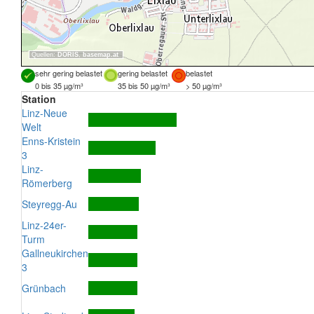
Quellen:
DORIS
,
basemap.at
sehr gering belastet
gering belastet
belastet
0 bis 35 µg/m³
35 bis 50 µg/m³
> 50 µg/m³
Station
Linz-Neue
Welt
Enns-Kristein
3
Linz-
Römerberg
Steyregg-Au
Linz-24er-
Turm
Gallneukirchen
3
Grünbach