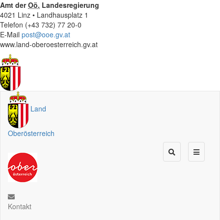
Amt der
Oö.
Landesregierung
4021 Linz • Landhausplatz 1
Telefon (+43 732) 77 20-0
E-Mail
post@ooe.gv.at
www.land-oberoesterreich.gv.at
Land
Oberösterreich
Kontakt