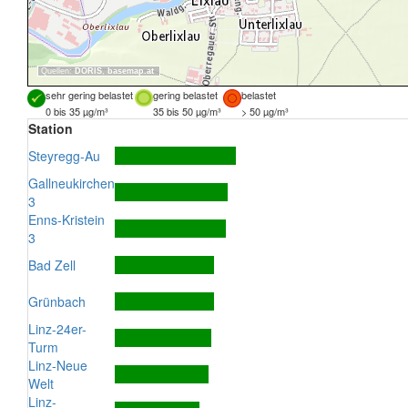
Quellen:
DORIS
,
basemap.at
sehr gering belastet
gering belastet
belastet
0 bis 35 µg/m³
35 bis 50 µg/m³
> 50 µg/m³
Station
Steyregg-Au
Gallneukirchen
3
Enns-Kristein
3
Bad Zell
Grünbach
Linz-24er-
Turm
Linz-Neue
Welt
Linz-