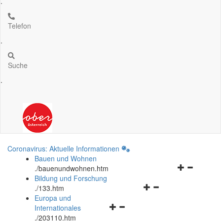
.
Telefon
.
Suche
.
Coronavirus: Aktuelle Informationen
Bauen und Wohnen
Navigationsm
.
/bauenundwohnen.htm
öffnen
Bildung und Forschung
Navigationsmenü
und
.
/133.htm
öffnen
schließen
Europa und
Navigationsmenü
und
Internationales
öffnen
schließen
.
/203110.htm