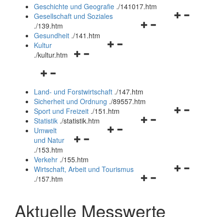
und
Geschichte und Geografie
.
/141017.htm
schließen
Navigationsm
Gesellschaft und Soziales
Navigationsmenü
öffnen
.
/139.htm
öffnen
und
Gesundheit
.
/141.htm
Navigationsmenü
und
schließen
Kultur
Navigationsmenü
öffnen
schließen
.
/kultur.htm
öffnen
und
Navigationsmenü
und
schließen
öffnen
schließen
Land- und Forstwirtschaft
.
/147.htm
und
Sicherheit und Ordnung
.
/89557.htm
schließen
Navigationsm
Sport und Freizeit
.
/151.htm
Navigationsmenü
öffnen
Statistik
.
/statistik.htm
Navigationsmenü
öffnen
und
Umwelt
Navigationsmenü
öffnen
und
schließen
und Natur
öffnen
und
schließen
.
/153.htm
und
schließen
Verkehr
.
/155.htm
schließen
Navigationsm
Wirtschaft, Arbeit und Tourismus
Navigationsmenü
öffnen
.
/157.htm
öffnen
und
und
schließen
Aktuelle Messwerte
schließen