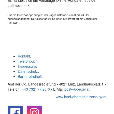
Es handelt sich um vorläufige Online-Rohdaten aus dem
Luftmessnetz.
Für die Grenzwertprüfung ist der Tagesmittelwert von 0 bis 24 Uhr
ausschlaggebend. Der gleitende 24-Stunden Mittelwert gilt als vorläufiger
Richtwert.
Kontakt
.
Telefonbuch
.
Impressum
.
Datenschutz
.
Barrierefreiheit
.
Amt der Oö. Landesregierung • 4021 Linz, Landhausplatz 1
•
Telefon
(+43 732) 77 20-0
• E-Mail
post@ooe.gv.at
www.land-oberoesterreich.gv.at