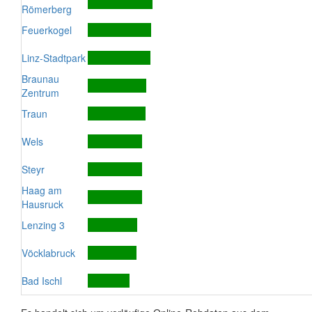
Römerberg
Feuerkogel
Linz-Stadtpark
Braunau
Zentrum
Traun
Wels
Steyr
Haag am
Hausruck
Lenzing 3
Vöcklabruck
Bad Ischl