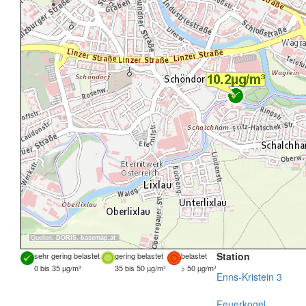
Quellen:
DORIS
,
basemap.at
Station
sehr gering belastet
gering belastet
belastet
0 bis 35 µg/m³
35 bis 50 µg/m³
> 50 µg/m³
Enns-Kristein 3
Feuerkogel