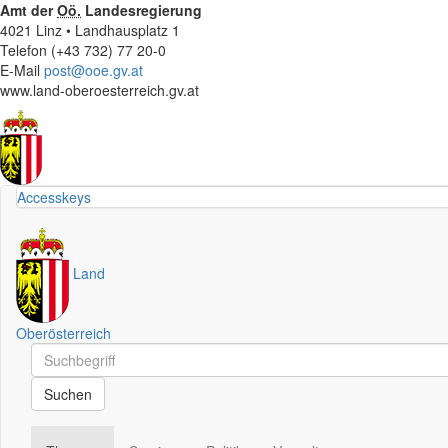
Amt der
Oö.
Landesregierung
4021 Linz • Landhausplatz 1
Telefon (+43 732) 77 20-0
E-Mail
post@ooe.gv.at
www.land-oberoesterreich.gv.at
Accesskeys
Land
Oberösterreich
Schnellsuche
Schnellsuche
Suchen