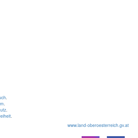
uch
.
um
.
utz
.
eiheit
.
www.land-oberoesterreich.gv.at