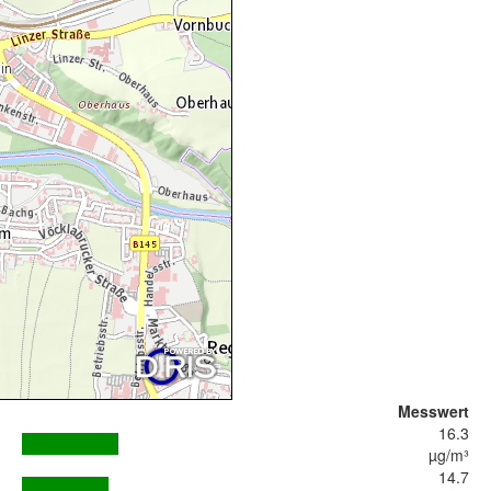
Messwert
16.3
µg/m³
14.7