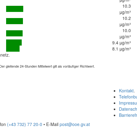
10.3
µg/m³
10.2
µg/m³
10.0
µg/m³
9.4 µg/m³
8.1 µg/m³
netz.
 gleitende 24-Stunden Mittelwert gilt als vorläufiger Richtwert.
Kontakt
.
Telefonb
Impress
Datensch
Barrierefr
efon
(+43 732) 77 20-0
• E-Mail
post@ooe.gv.at