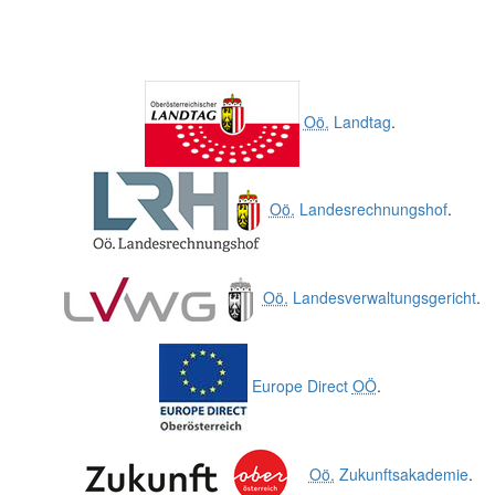
Oö.
Landtag
.
Oö.
Landesrechnungshof
.
Oö.
Landesverwaltungsgericht
.
Europe Direct
OÖ
.
Oö.
Zukunftsakademie
.