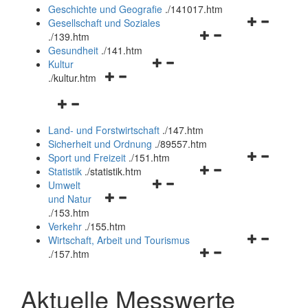
und
Geschichte und Geografie
.
/141017.htm
schließen
Navigationsm
Gesellschaft und Soziales
Navigationsmenü
öffnen
.
/139.htm
öffnen
und
Gesundheit
.
/141.htm
Navigationsmenü
und
schließen
Kultur
Navigationsmenü
öffnen
schließen
.
/kultur.htm
öffnen
und
Navigationsmenü
und
schließen
öffnen
schließen
Land- und Forstwirtschaft
.
/147.htm
und
Sicherheit und Ordnung
.
/89557.htm
schließen
Navigationsm
Sport und Freizeit
.
/151.htm
Navigationsmenü
öffnen
Statistik
.
/statistik.htm
Navigationsmenü
öffnen
und
Umwelt
Navigationsmenü
öffnen
und
schließen
und Natur
öffnen
und
schließen
.
/153.htm
und
schließen
Verkehr
.
/155.htm
schließen
Navigationsm
Wirtschaft, Arbeit und Tourismus
Navigationsmenü
öffnen
.
/157.htm
öffnen
und
und
schließen
Aktuelle Messwerte
schließen