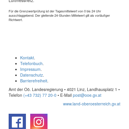
Luftmessnetz.
Für die Grenzwertprüfung ist der Tagesmittelwert von 0 bis 24 Uhr
ausschlaggebend. Der gleitende 24-Stunden Mittelwert gilt als vorläufiger
Richtwert.
Kontakt
.
Telefonbuch
.
Impressum
.
Datenschutz
.
Barrierefreiheit
.
Amt der Oö. Landesregierung • 4021 Linz, Landhausplatz 1
•
Telefon
(+43 732) 77 20-0
• E-Mail
post@ooe.gv.at
www.land-oberoesterreich.gv.at