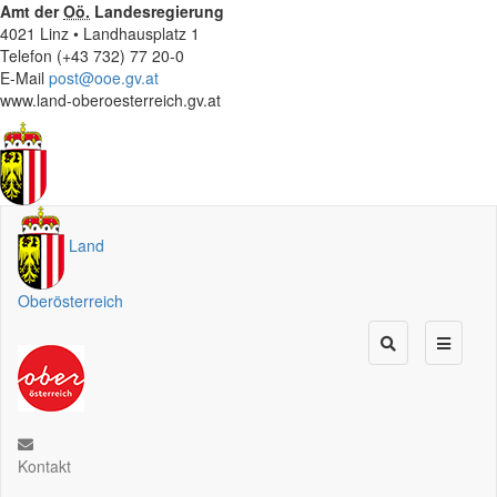
Amt der
Oö.
Landesregierung
4021 Linz • Landhausplatz 1
Telefon (+43 732) 77 20-0
E-Mail
post@ooe.gv.at
www.land-oberoesterreich.gv.at
Land
Oberösterreich
Kontakt