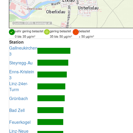
Quellen:
DORIS
,
basemap.at
sehr gering belastet
gering belastet
belastet
0 bis 35 µg/m³
35 bis 50 µg/m³
> 50 µg/m³
Station
Gallneukirchen
3
Steyregg-Au
Enns-Kristein
3
Linz-24er-
Turm
Grünbach
Bad Zell
Feuerkogel
Linz-Neue