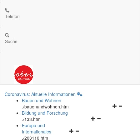
.
Telefon
.
Suche
.
Coronavirus: Aktuelle Informationen
Bauen und Wohnen
Navigationsm
.
/bauenundwohnen.htm
öffnen
Bildung und Forschung
Navigationsmenü
und
.
/133.htm
öffnen
schließen
Europa und
Navigationsmenü
und
Internationales
öffnen
schließen
.
/203110.htm