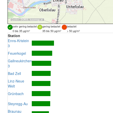
Quellen:
DORIS
,
basemap.at
sehr gering belastet
gering belastet
belastet
0 bis 35 µg/m³
35 bis 50 µg/m³
> 50 µg/m³
Station
Enns-Kristein
3
Feuerkogel
Gallneukirchen
3
Bad Zell
Linz-Neue
Welt
Grünbach
Steyregg-Au
Braunau