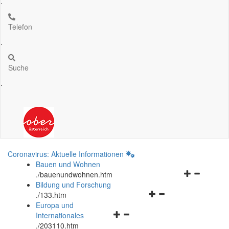
.
Telefon
.
Suche
.
Coronavirus: Aktuelle Informationen
Bauen und Wohnen
Navigationsm
.
/bauenundwohnen.htm
öffnen
Bildung und Forschung
Navigationsmenü
und
.
/133.htm
öffnen
schließen
Europa und
Navigationsmenü
und
Internationales
öffnen
schließen
.
/203110.htm