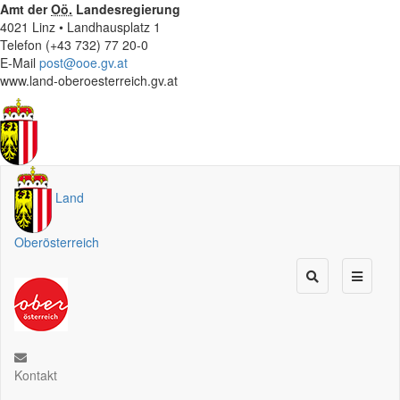
Amt der
Oö.
Landesregierung
4021 Linz • Landhausplatz 1
Telefon (+43 732) 77 20-0
E-Mail
post@ooe.gv.at
www.land-oberoesterreich.gv.at
Land
Oberösterreich
Kontakt