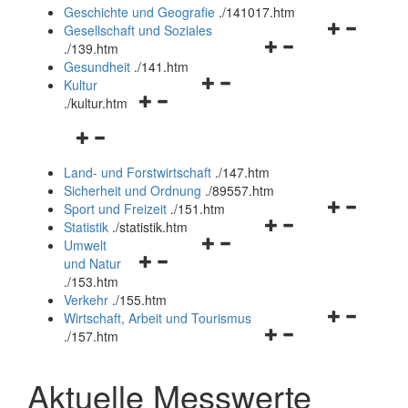
und
Geschichte und Geografie
.
/141017.htm
schließen
Navigationsm
Gesellschaft und Soziales
Navigationsmenü
öffnen
.
/139.htm
öffnen
und
Gesundheit
.
/141.htm
Navigationsmenü
und
schließen
Kultur
Navigationsmenü
öffnen
schließen
.
/kultur.htm
öffnen
und
Navigationsmenü
und
schließen
öffnen
schließen
Land- und Forstwirtschaft
.
/147.htm
und
Sicherheit und Ordnung
.
/89557.htm
schließen
Navigationsm
Sport und Freizeit
.
/151.htm
Navigationsmenü
öffnen
Statistik
.
/statistik.htm
Navigationsmenü
öffnen
und
Umwelt
Navigationsmenü
öffnen
und
schließen
und Natur
öffnen
und
schließen
.
/153.htm
und
schließen
Verkehr
.
/155.htm
schließen
Navigationsm
Wirtschaft, Arbeit und Tourismus
Navigationsmenü
öffnen
.
/157.htm
öffnen
und
und
schließen
Aktuelle Messwerte
schließen