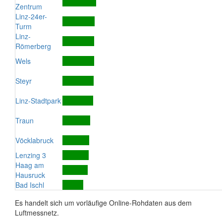
Zentrum
Linz-24er-
Turm
Linz-
Römerberg
Wels
Steyr
Linz-Stadtpark
Traun
Vöcklabruck
Lenzing 3
Haag am
Hausruck
Bad Ischl
Es handelt sich um vorläufige Online-Rohdaten aus dem
Luftmessnetz.