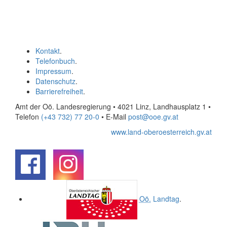
Kontakt
.
Telefonbuch
.
Impressum
.
Datenschutz
.
Barrierefreiheit
.
Amt der Oö. Landesregierung • 4021 Linz, Landhausplatz 1
•
Telefon
(+43 732) 77 20-0
• E-Mail
post@ooe.gv.at
www.land-oberoesterreich.gv.at
.
.
Oö.
Landtag
.