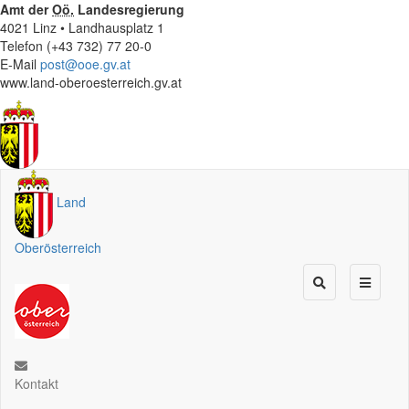
Amt der
Oö.
Landesregierung
4021 Linz • Landhausplatz 1
Telefon (+43 732) 77 20-0
E-Mail
post@ooe.gv.at
www.land-oberoesterreich.gv.at
Land
Oberösterreich
Kontakt