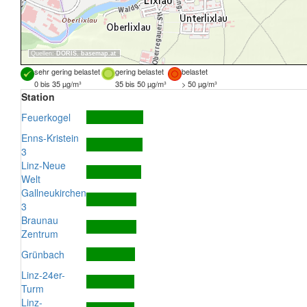
Quellen:
DORIS
,
basemap.at
sehr gering belastet
gering belastet
belastet
0 bis 35 µg/m³
35 bis 50 µg/m³
> 50 µg/m³
Station
Feuerkogel
Enns-Kristein
3
Linz-Neue
Welt
Gallneukirchen
3
Braunau
Zentrum
Grünbach
Linz-24er-
Turm
Linz-