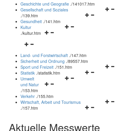
und
Geschichte und Geografie
.
/141017.htm
schließen
Navigationsm
Gesellschaft und Soziales
Navigationsmenü
öffnen
.
/139.htm
öffnen
und
Gesundheit
.
/141.htm
Navigationsmenü
und
schließen
Kultur
Navigationsmenü
öffnen
schließen
.
/kultur.htm
öffnen
und
Navigationsmenü
und
schließen
öffnen
schließen
Land- und Forstwirtschaft
.
/147.htm
und
Sicherheit und Ordnung
.
/89557.htm
schließen
Navigationsm
Sport und Freizeit
.
/151.htm
Navigationsmenü
öffnen
Statistik
.
/statistik.htm
Navigationsmenü
öffnen
und
Umwelt
Navigationsmenü
öffnen
und
schließen
und Natur
öffnen
und
schließen
.
/153.htm
und
schließen
Verkehr
.
/155.htm
schließen
Navigationsm
Wirtschaft, Arbeit und Tourismus
Navigationsmenü
öffnen
.
/157.htm
öffnen
und
und
schließen
Aktuelle Messwerte
schließen