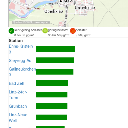
Quellen:
DORIS
,
basemap.at
sehr gering belastet
gering belastet
belastet
0 bis 35 µg/m³
35 bis 50 µg/m³
> 50 µg/m³
Station
Enns-Kristein
3
Steyregg-Au
Gallneukirchen
3
Bad Zell
Linz-24er-
Turm
Grünbach
Linz-Neue
Welt