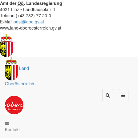
Amt der
Oö.
Landesregierung
4021 Linz • Landhausplatz 1
Telefon (+43 732) 77 20-0
E-Mail
post@ooe.gv.at
www.land-oberoesterreich.gv.at
Land
Oberösterreich
Kontakt