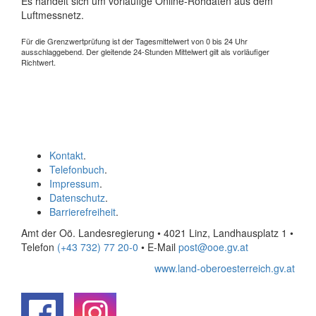
Es handelt sich um vorläufige Online-Rohdaten aus dem
Luftmessnetz.
Für die Grenzwertprüfung ist der Tagesmittelwert von 0 bis 24 Uhr
ausschlaggebend. Der gleitende 24-Stunden Mittelwert gilt als vorläufiger
Richtwert.
Kontakt
.
Telefonbuch
.
Impressum
.
Datenschutz
.
Barrierefreiheit
.
Amt der Oö. Landesregierung • 4021 Linz, Landhausplatz 1
•
Telefon
(+43 732) 77 20-0
• E-Mail
post@ooe.gv.at
www.land-oberoesterreich.gv.at