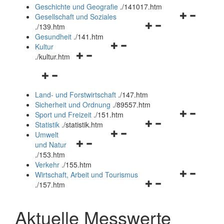
und
Geschichte und Geografie
.
/141017.htm
schließen
Navigationsm
Gesellschaft und Soziales
Navigationsmenü
öffnen
.
/139.htm
öffnen
und
Gesundheit
.
/141.htm
Navigationsmenü
und
schließen
Kultur
Navigationsmenü
öffnen
schließen
.
/kultur.htm
öffnen
und
Navigationsmenü
und
schließen
öffnen
schließen
Land- und Forstwirtschaft
.
/147.htm
und
Sicherheit und Ordnung
.
/89557.htm
schließen
Navigationsm
Sport und Freizeit
.
/151.htm
Navigationsmenü
öffnen
Statistik
.
/statistik.htm
Navigationsmenü
öffnen
und
Umwelt
Navigationsmenü
öffnen
und
schließen
und Natur
öffnen
und
schließen
.
/153.htm
und
schließen
Verkehr
.
/155.htm
schließen
Navigationsm
Wirtschaft, Arbeit und Tourismus
Navigationsmenü
öffnen
.
/157.htm
öffnen
und
und
schließen
Aktuelle Messwerte
schließen