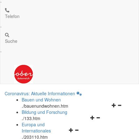
.
Telefon
.
Suche
.
Coronavirus: Aktuelle Informationen
Bauen und Wohnen
Navigationsm
.
/bauenundwohnen.htm
öffnen
Bildung und Forschung
Navigationsmenü
und
.
/133.htm
öffnen
schließen
Europa und
Navigationsmenü
und
Internationales
öffnen
schließen
.
/203110.htm