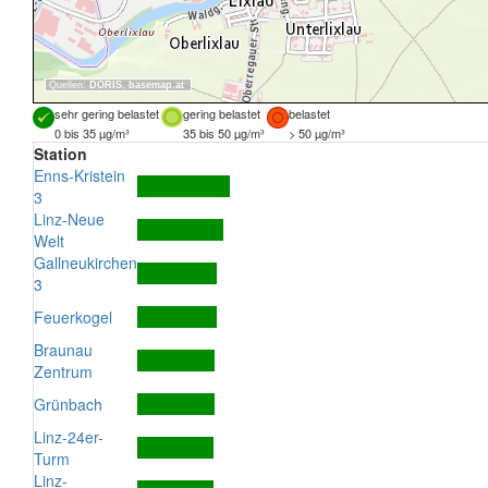
Quellen:
DORIS
,
basemap.at
sehr gering belastet
gering belastet
belastet
0 bis 35 µg/m³
35 bis 50 µg/m³
> 50 µg/m³
Station
Enns-Kristein
3
Linz-Neue
Welt
Gallneukirchen
3
Feuerkogel
Braunau
Zentrum
Grünbach
Linz-24er-
Turm
Linz-