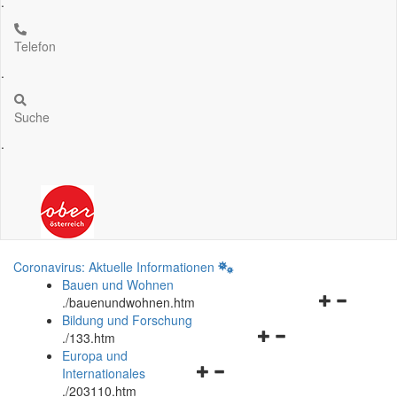
.
Telefon
.
Suche
.
Coronavirus: Aktuelle Informationen
Bauen und Wohnen
Navigationsm
.
/bauenundwohnen.htm
öffnen
Bildung und Forschung
Navigationsmenü
und
.
/133.htm
öffnen
schließen
Europa und
Navigationsmenü
und
Internationales
öffnen
schließen
.
/203110.htm