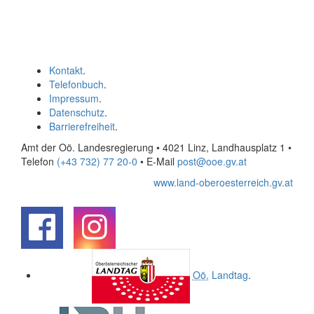
Kontakt
.
Telefonbuch
.
Impressum
.
Datenschutz
.
Barrierefreiheit
.
Amt der Oö. Landesregierung • 4021 Linz, Landhausplatz 1
•
Telefon
(+43 732) 77 20-0
• E-Mail
post@ooe.gv.at
www.land-oberoesterreich.gv.at
.
.
Oö.
Landtag
.