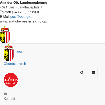
Amt der
Oö.
Landesregierung
4021 Linz • Landhausplatz 1
Telefon (+43 732) 77 20-0
E-Mail
post@ooe.gv.at
www.land-oberoesterreich.gv.at
Land
Oberösterreich
Kontakt