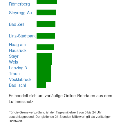
Römerberg
Steyregg-Au
Bad Zell
Linz-Stadtpark
Haag am
Hausruck
Steyr
Wels
Lenzing 3
Traun
Vöcklabruck
Bad Ischl
Es handelt sich um vorläufige Online-Rohdaten aus dem
Luftmessnetz.
Für die Grenzwertprüfung ist der Tagesmittelwert von 0 bis 24 Uhr
ausschlaggebend. Der gleitende 24-Stunden Mittelwert gilt als vorläufiger
Richtwert.