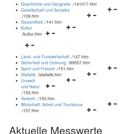
und
Geschichte und Geografie
.
/141017.htm
schließen
Navigationsm
Gesellschaft und Soziales
Navigationsmenü
öffnen
.
/139.htm
öffnen
und
Gesundheit
.
/141.htm
Navigationsmenü
und
schließen
Kultur
Navigationsmenü
öffnen
schließen
.
/kultur.htm
öffnen
und
Navigationsmenü
und
schließen
öffnen
schließen
Land- und Forstwirtschaft
.
/147.htm
und
Sicherheit und Ordnung
.
/89557.htm
schließen
Navigationsm
Sport und Freizeit
.
/151.htm
Navigationsmenü
öffnen
Statistik
.
/statistik.htm
Navigationsmenü
öffnen
und
Umwelt
Navigationsmenü
öffnen
und
schließen
und Natur
öffnen
und
schließen
.
/153.htm
und
schließen
Verkehr
.
/155.htm
schließen
Navigationsm
Wirtschaft, Arbeit und Tourismus
Navigationsmenü
öffnen
.
/157.htm
öffnen
und
und
schließen
Aktuelle Messwerte
schließen