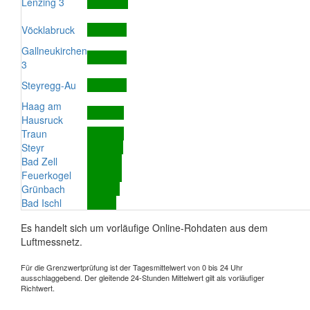
Lenzing 3
Vöcklabruck
Gallneukirchen
3
Steyregg-Au
Haag am
Hausruck
Traun
Steyr
Bad Zell
Feuerkogel
Grünbach
Bad Ischl
Es handelt sich um vorläufige Online-Rohdaten aus dem
Luftmessnetz.
Für die Grenzwertprüfung ist der Tagesmittelwert von 0 bis 24 Uhr
ausschlaggebend. Der gleitende 24-Stunden Mittelwert gilt als vorläufiger
Richtwert.