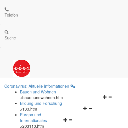
.
Telefon
.
Suche
.
Coronavirus: Aktuelle Informationen
Bauen und Wohnen
Navigationsm
.
/bauenundwohnen.htm
öffnen
Bildung und Forschung
Navigationsmenü
und
.
/133.htm
öffnen
schließen
Europa und
Navigationsmenü
und
Internationales
öffnen
schließen
.
/203110.htm