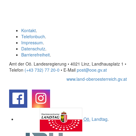
Kontakt
.
Telefonbuch
.
Impressum
.
Datenschutz
.
Barrierefreiheit
.
Amt der Oö. Landesregierung • 4021 Linz, Landhausplatz 1
•
Telefon
(+43 732) 77 20-0
• E-Mail
post@ooe.gv.at
www.land-oberoesterreich.gv.at
.
.
Oö.
Landtag
.