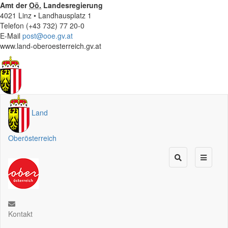
Amt der
Oö.
Landesregierung
4021 Linz • Landhausplatz 1
Telefon (+43 732) 77 20-0
E-Mail
post@ooe.gv.at
www.land-oberoesterreich.gv.at
Land
Oberösterreich
Kontakt