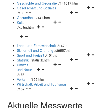
und
Geschichte und Geografie
.
/141017.htm
schließen
Navigationsm
Gesellschaft und Soziales
Navigationsmenü
öffnen
.
/139.htm
öffnen
und
Gesundheit
.
/141.htm
Navigationsmenü
und
schließen
Kultur
Navigationsmenü
öffnen
schließen
.
/kultur.htm
öffnen
und
Navigationsmenü
und
schließen
öffnen
schließen
Land- und Forstwirtschaft
.
/147.htm
und
Sicherheit und Ordnung
.
/89557.htm
schließen
Navigationsm
Sport und Freizeit
.
/151.htm
Navigationsmenü
öffnen
Statistik
.
/statistik.htm
Navigationsmenü
öffnen
und
Umwelt
Navigationsmenü
öffnen
und
schließen
und Natur
öffnen
und
schließen
.
/153.htm
und
schließen
Verkehr
.
/155.htm
schließen
Navigationsm
Wirtschaft, Arbeit und Tourismus
Navigationsmenü
öffnen
.
/157.htm
öffnen
und
und
schließen
Aktuelle Messwerte
schließen