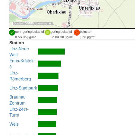
Quellen:
DORIS
,
basemap.at
sehr gering belastet
gering belastet
belastet
0 bis 35 µg/m³
35 bis 50 µg/m³
> 50 µg/m³
Station
Linz-Neue
Welt
Enns-Kristein
3
Linz-
Römerberg
Linz-Stadtpark
Braunau
Zentrum
Linz-24er-
Turm
Wels