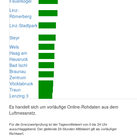
Feuerkogel
Linz-
Römerberg
Linz-Stadtpark
Steyr
Wels
Haag am
Hausruck
Bad Ischl
Braunau
Zentrum
Vöcklabruck
Traun
Lenzing 3
Es handelt sich um vorläufige Online-Rohdaten aus dem
Luftmessnetz.
Für die Grenzwertprüfung ist der Tagesmittelwert von 0 bis 24 Uhr
ausschlaggebend. Der gleitende 24-Stunden Mittelwert gilt als vorläufiger
Richtwert.