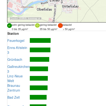
Quellen:
DORIS
,
basemap.at
sehr gering belastet
gering belastet
belastet
0 bis 35 µg/m³
35 bis 50 µg/m³
> 50 µg/m³
Station
Feuerkogel
Enns-Kristein
3
Grünbach
Gallneukirchen
3
Linz-Neue
Welt
Braunau
Zentrum
Bad Zell