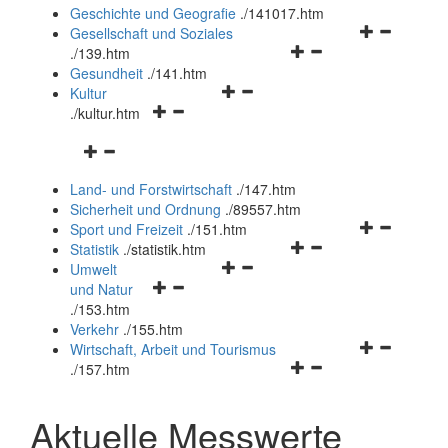
und
Geschichte und Geografie
.
/141017.htm
schließen
Navigationsm
Gesellschaft und Soziales
Navigationsmenü
öffnen
.
/139.htm
öffnen
und
Gesundheit
.
/141.htm
Navigationsmenü
und
schließen
Kultur
Navigationsmenü
öffnen
schließen
.
/kultur.htm
öffnen
und
Navigationsmenü
und
schließen
öffnen
schließen
Land- und Forstwirtschaft
.
/147.htm
und
Sicherheit und Ordnung
.
/89557.htm
schließen
Navigationsm
Sport und Freizeit
.
/151.htm
Navigationsmenü
öffnen
Statistik
.
/statistik.htm
Navigationsmenü
öffnen
und
Umwelt
Navigationsmenü
öffnen
und
schließen
und Natur
öffnen
und
schließen
.
/153.htm
und
schließen
Verkehr
.
/155.htm
schließen
Navigationsm
Wirtschaft, Arbeit und Tourismus
Navigationsmenü
öffnen
.
/157.htm
öffnen
und
und
schließen
Aktuelle Messwerte
schließen