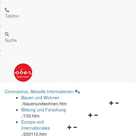
.
Telefon
.
Suche
.
Coronavirus: Aktuelle Informationen
Bauen und Wohnen
Navigationsm
.
/bauenundwohnen.htm
öffnen
Bildung und Forschung
Navigationsmenü
und
.
/133.htm
öffnen
schließen
Europa und
Navigationsmenü
und
Internationales
öffnen
schließen
.
/203110.htm