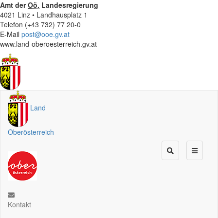
Amt der
Oö.
Landesregierung
4021 Linz • Landhausplatz 1
Telefon (+43 732) 77 20-0
E-Mail
post@ooe.gv.at
www.land-oberoesterreich.gv.at
Land
Oberösterreich
Kontakt