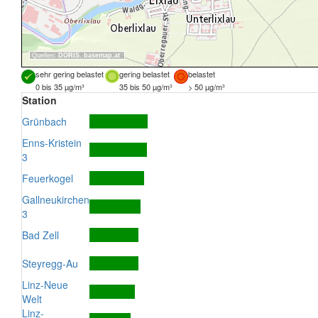
Quellen:
DORIS
,
basemap.at
sehr gering belastet
gering belastet
belastet
0 bis 35 µg/m³
35 bis 50 µg/m³
> 50 µg/m³
Station
Grünbach
Enns-Kristein
3
Feuerkogel
Gallneukirchen
3
Bad Zell
Steyregg-Au
Linz-Neue
Welt
Linz-