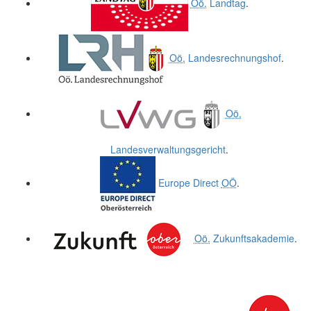
Oö.
Landtag
.
Oö.
Landesrechnungshof
.
Oö.
Landesverwaltungsgericht
.
Europe Direct
OÖ
.
Oö.
Zukunftsakademie
.