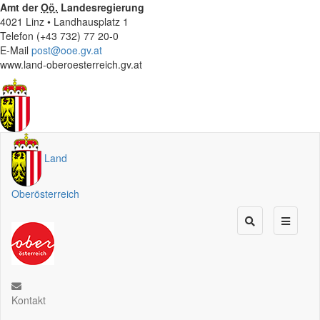
Amt der
Oö.
Landesregierung
4021 Linz • Landhausplatz 1
Telefon (+43 732) 77 20-0
E-Mail
post@ooe.gv.at
www.land-oberoesterreich.gv.at
Land
Oberösterreich
Kontakt