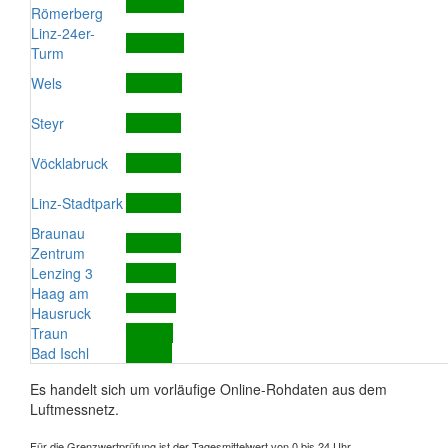
Römerberg
Linz-24er-
Turm
Wels
Steyr
Vöcklabruck
Linz-Stadtpark
Braunau
Zentrum
Lenzing 3
Haag am
Hausruck
Traun
Bad Ischl
Es handelt sich um vorläufige Online-Rohdaten aus dem
Luftmessnetz.
Für die Grenzwertprüfung ist der Tagesmittelwert von 0 bis 24 Uhr