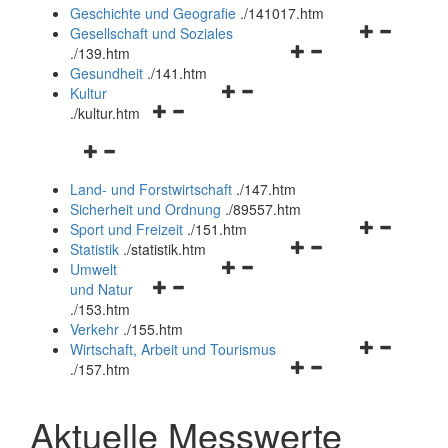
und
Geschichte und Geografie
.
/141017.htm
schließen
Navigationsm
Gesellschaft und Soziales
Navigationsmenü
öffnen
.
/139.htm
öffnen
und
Gesundheit
.
/141.htm
Navigationsmenü
und
schließen
Kultur
Navigationsmenü
öffnen
schließen
.
/kultur.htm
öffnen
und
Navigationsmenü
und
schließen
öffnen
schließen
Land- und Forstwirtschaft
.
/147.htm
und
Sicherheit und Ordnung
.
/89557.htm
schließen
Navigationsm
Sport und Freizeit
.
/151.htm
Navigationsmenü
öffnen
Statistik
.
/statistik.htm
Navigationsmenü
öffnen
und
Umwelt
Navigationsmenü
öffnen
und
schließen
und Natur
öffnen
und
schließen
.
/153.htm
und
schließen
Verkehr
.
/155.htm
schließen
Navigationsm
Wirtschaft, Arbeit und Tourismus
Navigationsmenü
öffnen
.
/157.htm
öffnen
und
und
schließen
Aktuelle Messwerte
schließen