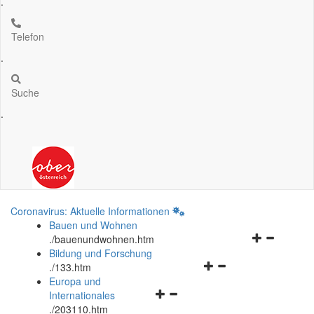
.
Telefon
.
Suche
.
Coronavirus: Aktuelle Informationen
Bauen und Wohnen
Navigationsm
.
/bauenundwohnen.htm
öffnen
Bildung und Forschung
Navigationsmenü
und
.
/133.htm
öffnen
schließen
Europa und
Navigationsmenü
und
Internationales
öffnen
schließen
.
/203110.htm