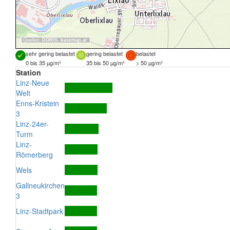
Quellen:
DORIS
,
basemap.at
sehr gering belastet
gering belastet
belastet
0 bis 35 µg/m³
35 bis 50 µg/m³
> 50 µg/m³
Station
Linz-Neue
Welt
Enns-Kristein
3
Linz-24er-
Turm
Linz-
Römerberg
Wels
Gallneukirchen
3
Linz-Stadtpark