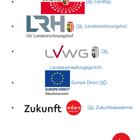
Oö.
Landtag
.
Oö.
Landesrechnungshof
.
Oö.
Landesverwaltungsgericht
.
Europe Direct
OÖ
.
Oö.
Zukunftsakademie
.