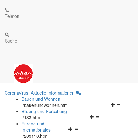
.
Telefon
.
Suche
.
Coronavirus: Aktuelle Informationen
Bauen und Wohnen
Navigationsm
.
/bauenundwohnen.htm
öffnen
Bildung und Forschung
Navigationsmenü
und
.
/133.htm
öffnen
schließen
Europa und
Navigationsmenü
und
Internationales
öffnen
schließen
.
/203110.htm