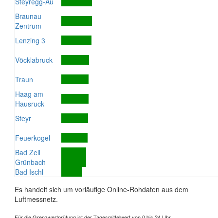
Steyregg-Au
Braunau
Zentrum
Lenzing 3
Vöcklabruck
Traun
Haag am
Hausruck
Steyr
Feuerkogel
Bad Zell
Grünbach
Bad Ischl
Es handelt sich um vorläufige Online-Rohdaten aus dem
Luftmessnetz.
Für die Grenzwertprüfung ist der Tagesmittelwert von 0 bis 24 Uhr