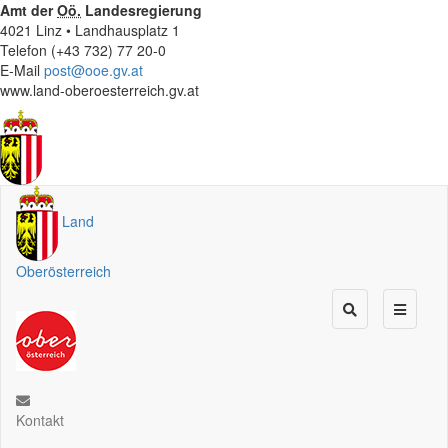
Amt der
Oö.
Landesregierung
4021 Linz • Landhausplatz 1
Telefon (+43 732) 77 20-0
E-Mail
post@ooe.gv.at
www.land-oberoesterreich.gv.at
Land
Oberösterreich
Kontakt