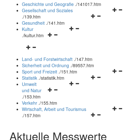
und
Geschichte und Geografie
.
/141017.htm
schließen
Navigationsm
Gesellschaft und Soziales
Navigationsmenü
öffnen
.
/139.htm
öffnen
und
Gesundheit
.
/141.htm
Navigationsmenü
und
schließen
Kultur
Navigationsmenü
öffnen
schließen
.
/kultur.htm
öffnen
und
Navigationsmenü
und
schließen
öffnen
schließen
Land- und Forstwirtschaft
.
/147.htm
und
Sicherheit und Ordnung
.
/89557.htm
schließen
Navigationsm
Sport und Freizeit
.
/151.htm
Navigationsmenü
öffnen
Statistik
.
/statistik.htm
Navigationsmenü
öffnen
und
Umwelt
Navigationsmenü
öffnen
und
schließen
und Natur
öffnen
und
schließen
.
/153.htm
und
schließen
Verkehr
.
/155.htm
schließen
Navigationsm
Wirtschaft, Arbeit und Tourismus
Navigationsmenü
öffnen
.
/157.htm
öffnen
und
und
schließen
Aktuelle Messwerte
schließen