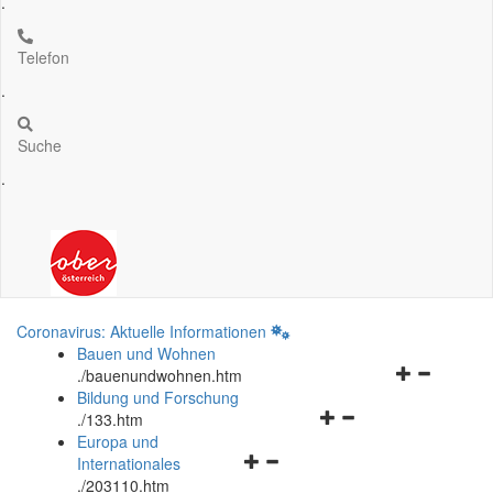
.
Telefon
.
Suche
.
Coronavirus: Aktuelle Informationen
Bauen und Wohnen
Navigationsm
.
/bauenundwohnen.htm
öffnen
Bildung und Forschung
Navigationsmenü
und
.
/133.htm
öffnen
schließen
Europa und
Navigationsmenü
und
Internationales
öffnen
schließen
.
/203110.htm