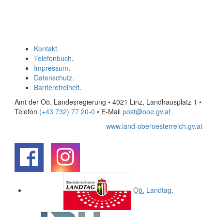
Kontakt
.
Telefonbuch
.
Impressum
.
Datenschutz
.
Barrierefreiheit
.
Amt der Oö. Landesregierung • 4021 Linz, Landhausplatz 1
•
Telefon
(+43 732) 77 20-0
• E-Mail
post@ooe.gv.at
www.land-oberoesterreich.gv.at
.
.
Oö.
Landtag
.