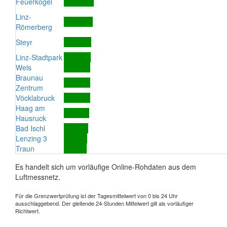
Feuerkogel
Linz-
Römerberg
Steyr
Linz-Stadtpark
Wels
Braunau
Zentrum
Vöcklabruck
Haag am
Hausruck
Bad Ischl
Lenzing 3
Traun
Es handelt sich um vorläufige Online-Rohdaten aus dem
Luftmessnetz.
Für die Grenzwertprüfung ist der Tagesmittelwert von 0 bis 24 Uhr
ausschlaggebend. Der gleitende 24-Stunden Mittelwert gilt als vorläufiger
Richtwert.