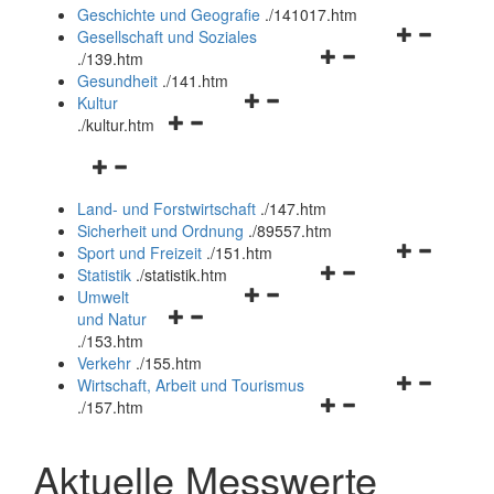
und
Geschichte und Geografie
.
/141017.htm
schließen
Navigationsm
Gesellschaft und Soziales
Navigationsmenü
öffnen
.
/139.htm
öffnen
und
Gesundheit
.
/141.htm
Navigationsmenü
und
schließen
Kultur
Navigationsmenü
öffnen
schließen
.
/kultur.htm
öffnen
und
Navigationsmenü
und
schließen
öffnen
schließen
Land- und Forstwirtschaft
.
/147.htm
und
Sicherheit und Ordnung
.
/89557.htm
schließen
Navigationsm
Sport und Freizeit
.
/151.htm
Navigationsmenü
öffnen
Statistik
.
/statistik.htm
Navigationsmenü
öffnen
und
Umwelt
Navigationsmenü
öffnen
und
schließen
und Natur
öffnen
und
schließen
.
/153.htm
und
schließen
Verkehr
.
/155.htm
schließen
Navigationsm
Wirtschaft, Arbeit und Tourismus
Navigationsmenü
öffnen
.
/157.htm
öffnen
und
und
schließen
Aktuelle Messwerte
schließen