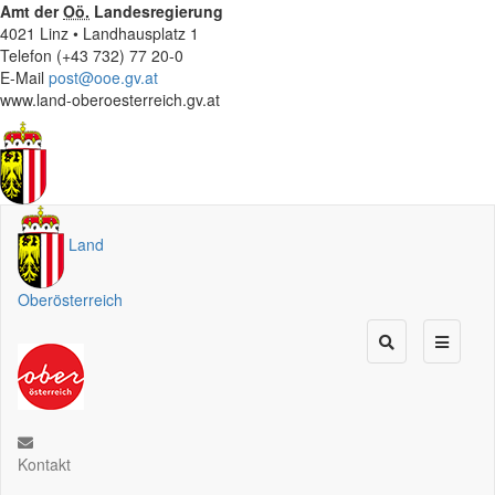
Amt der
Oö.
Landesregierung
4021 Linz • Landhausplatz 1
Telefon (+43 732) 77 20-0
E-Mail
post@ooe.gv.at
www.land-oberoesterreich.gv.at
Land
Oberösterreich
Kontakt