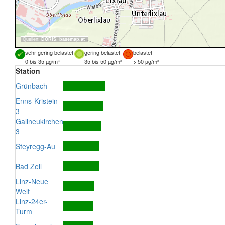
Quellen:
DORIS
,
basemap.at
sehr gering belastet
gering belastet
belastet
0 bis 35 µg/m³
35 bis 50 µg/m³
> 50 µg/m³
Station
Grünbach
Enns-Kristein
3
Gallneukirchen
3
Steyregg-Au
Bad Zell
Linz-Neue
Welt
Linz-24er-
Turm