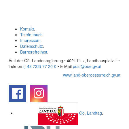
Kontakt
.
Telefonbuch
.
Impressum
.
Datenschutz
.
Barrierefreiheit
.
Amt der Oö. Landesregierung • 4021 Linz, Landhausplatz 1
•
Telefon
(+43 732) 77 20-0
• E-Mail
post@ooe.gv.at
www.land-oberoesterreich.gv.at
.
.
Oö.
Landtag
.