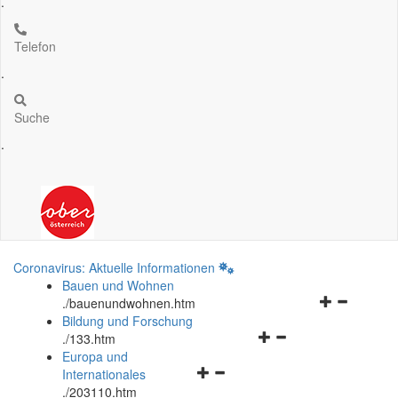
.
Telefon
.
Suche
.
Coronavirus: Aktuelle Informationen
Bauen und Wohnen
Navigationsm
.
/bauenundwohnen.htm
öffnen
Bildung und Forschung
Navigationsmenü
und
.
/133.htm
öffnen
schließen
Europa und
Navigationsmenü
und
Internationales
öffnen
schließen
.
/203110.htm