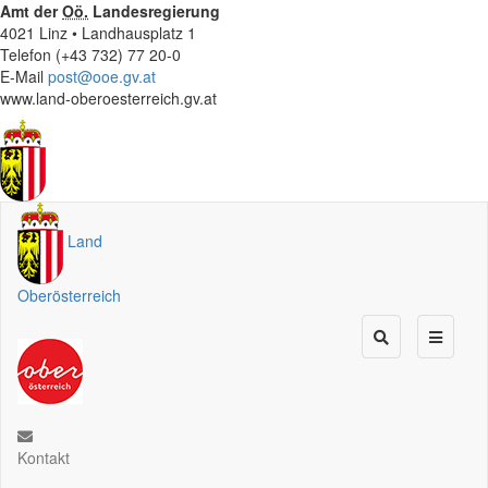
Amt der
Oö.
Landesregierung
4021 Linz • Landhausplatz 1
Telefon (+43 732) 77 20-0
E-Mail
post@ooe.gv.at
www.land-oberoesterreich.gv.at
Land
Oberösterreich
Kontakt