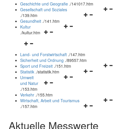
und
Geschichte und Geografie
.
/141017.htm
schließen
Navigationsm
Gesellschaft und Soziales
Navigationsmenü
öffnen
.
/139.htm
öffnen
und
Gesundheit
.
/141.htm
Navigationsmenü
und
schließen
Kultur
Navigationsmenü
öffnen
schließen
.
/kultur.htm
öffnen
und
Navigationsmenü
und
schließen
öffnen
schließen
Land- und Forstwirtschaft
.
/147.htm
und
Sicherheit und Ordnung
.
/89557.htm
schließen
Navigationsm
Sport und Freizeit
.
/151.htm
Navigationsmenü
öffnen
Statistik
.
/statistik.htm
Navigationsmenü
öffnen
und
Umwelt
Navigationsmenü
öffnen
und
schließen
und Natur
öffnen
und
schließen
.
/153.htm
und
schließen
Verkehr
.
/155.htm
schließen
Navigationsm
Wirtschaft, Arbeit und Tourismus
Navigationsmenü
öffnen
.
/157.htm
öffnen
und
und
schließen
Aktuelle Messwerte
schließen