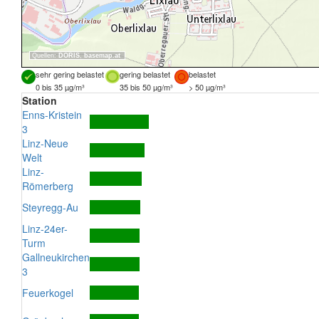
Quellen:
DORIS
,
basemap.at
sehr gering belastet
gering belastet
belastet
0 bis 35 µg/m³
35 bis 50 µg/m³
> 50 µg/m³
Station
Enns-Kristein
3
Linz-Neue
Welt
Linz-
Römerberg
Steyregg-Au
Linz-24er-
Turm
Gallneukirchen
3
Feuerkogel