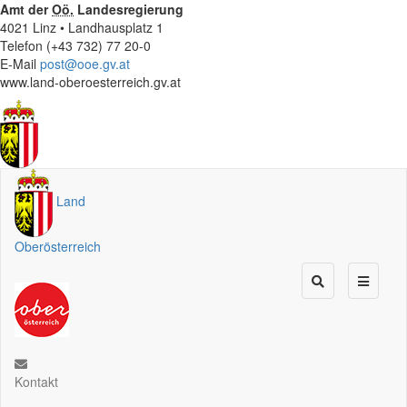
Amt der
Oö.
Landesregierung
4021 Linz • Landhausplatz 1
Telefon (+43 732) 77 20-0
E-Mail
post@ooe.gv.at
www.land-oberoesterreich.gv.at
Land
Oberösterreich
Kontakt