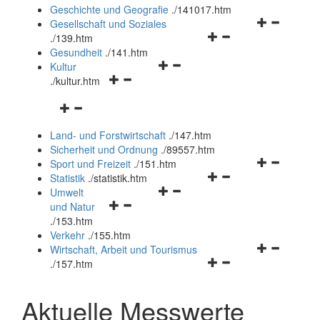
und
Geschichte und Geografie
.
/141017.htm
schließen
Navigationsm
Gesellschaft und Soziales
Navigationsmenü
öffnen
.
/139.htm
öffnen
und
Gesundheit
.
/141.htm
Navigationsmenü
und
schließen
Kultur
Navigationsmenü
öffnen
schließen
.
/kultur.htm
öffnen
und
Navigationsmenü
und
schließen
öffnen
schließen
Land- und Forstwirtschaft
.
/147.htm
und
Sicherheit und Ordnung
.
/89557.htm
schließen
Navigationsm
Sport und Freizeit
.
/151.htm
Navigationsmenü
öffnen
Statistik
.
/statistik.htm
Navigationsmenü
öffnen
und
Umwelt
Navigationsmenü
öffnen
und
schließen
und Natur
öffnen
und
schließen
.
/153.htm
und
schließen
Verkehr
.
/155.htm
schließen
Navigationsm
Wirtschaft, Arbeit und Tourismus
Navigationsmenü
öffnen
.
/157.htm
öffnen
und
und
schließen
Aktuelle Messwerte
schließen