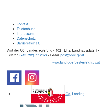
Kontakt
.
Telefonbuch
.
Impressum
.
Datenschutz
.
Barrierefreiheit
.
Amt der Oö. Landesregierung • 4021 Linz, Landhausplatz 1
•
Telefon
(+43 732) 77 20-0
• E-Mail
post@ooe.gv.at
www.land-oberoesterreich.gv.at
.
.
Oö.
Landtag
.