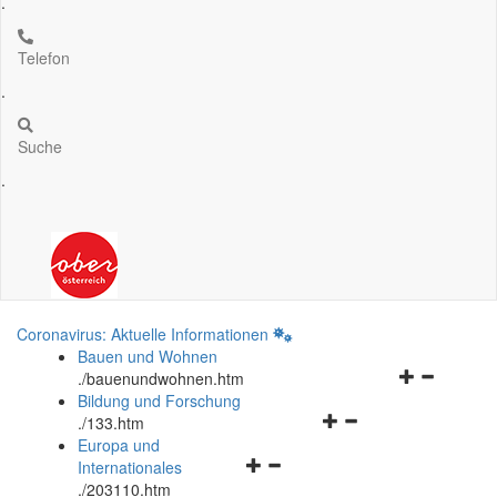
.
Telefon
.
Suche
.
Coronavirus: Aktuelle Informationen
Bauen und Wohnen
Navigationsm
.
/bauenundwohnen.htm
öffnen
Bildung und Forschung
Navigationsmenü
und
.
/133.htm
öffnen
schließen
Europa und
Navigationsmenü
und
Internationales
öffnen
schließen
.
/203110.htm