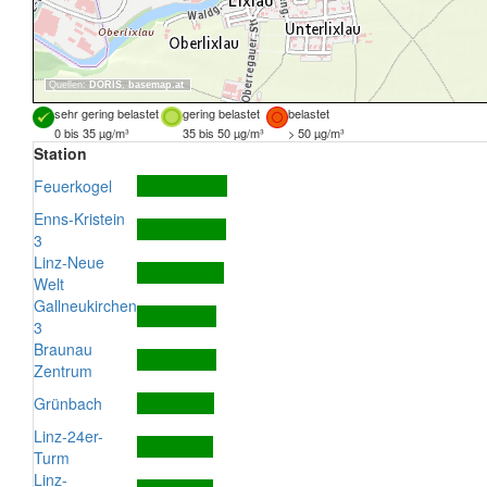
Quellen:
DORIS
,
basemap.at
sehr gering belastet
gering belastet
belastet
0 bis 35 µg/m³
35 bis 50 µg/m³
> 50 µg/m³
Station
Feuerkogel
Enns-Kristein
3
Linz-Neue
Welt
Gallneukirchen
3
Braunau
Zentrum
Grünbach
Linz-24er-
Turm
Linz-