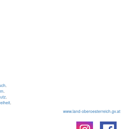
uch
.
um
.
utz
.
eiheit
.
www.land-oberoesterreich.gv.at