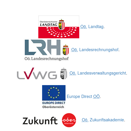
Oö.
Landtag
.
Oö.
Landesrechnungshof
.
Oö.
Landesverwaltungsgericht
.
Europe Direct
OÖ
.
Oö.
Zukunftsakademie
.