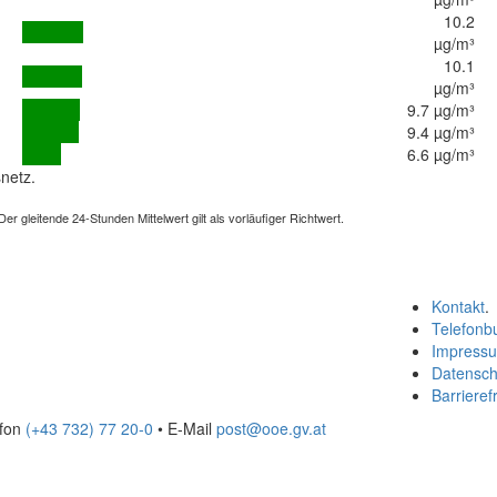
10.2
µg/m³
10.1
µg/m³
9.7 µg/m³
9.4 µg/m³
6.6 µg/m³
netz.
 gleitende 24-Stunden Mittelwert gilt als vorläufiger Richtwert.
Kontakt
.
Telefonb
Impress
Datensch
Barrierefr
efon
(+43 732) 77 20-0
• E-Mail
post@ooe.gv.at