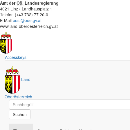
Amt der
Oö.
Landesregierung
4021 Linz • Landhausplatz 1
Telefon (+43 732) 77 20-0
E-Mail
post@ooe.gv.at
www.land-oberoesterreich.gv.at
Accesskeys
Land
Oberösterreich
Schnellsuche
Schnellsuche
Suchen