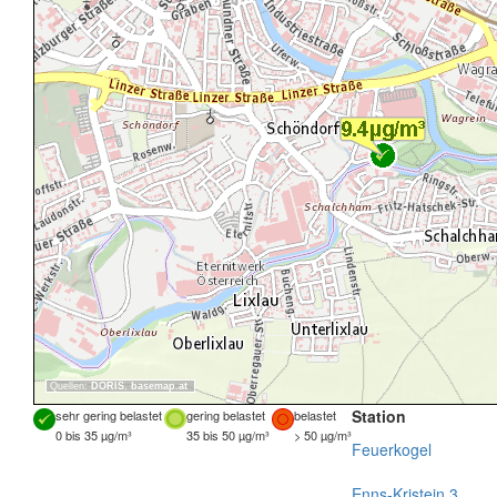
Quellen:
DORIS
,
basemap.at
Station
sehr gering belastet
gering belastet
belastet
0 bis 35 µg/m³
35 bis 50 µg/m³
> 50 µg/m³
Feuerkogel
Enns-Kristein 3