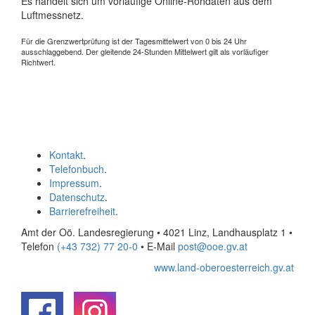
Es handelt sich um vorläufige Online-Rohdaten aus dem
Luftmessnetz.
Für die Grenzwertprüfung ist der Tagesmittelwert von 0 bis 24 Uhr
ausschlaggebend. Der gleitende 24-Stunden Mittelwert gilt als vorläufiger
Richtwert.
Kontakt
.
Telefonbuch
.
Impressum
.
Datenschutz
.
Barrierefreiheit
.
Amt der Oö. Landesregierung • 4021 Linz, Landhausplatz 1
•
Telefon
(+43 732) 77 20-0
• E-Mail
post@ooe.gv.at
www.land-oberoesterreich.gv.at