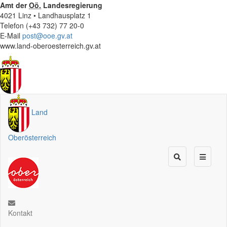
Amt der
Oö.
Landesregierung
4021 Linz • Landhausplatz 1
Telefon (+43 732) 77 20-0
E-Mail
post@ooe.gv.at
www.land-oberoesterreich.gv.at
Land
Oberösterreich
Kontakt