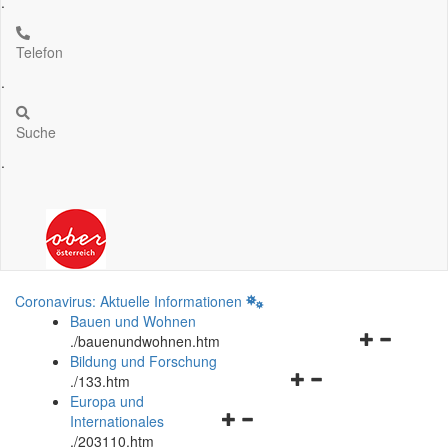
.
Telefon
.
Suche
.
Coronavirus: Aktuelle Informationen
Bauen und Wohnen
Navigationsm
.
/bauenundwohnen.htm
öffnen
Bildung und Forschung
Navigationsmenü
und
.
/133.htm
öffnen
schließen
Europa und
Navigationsmenü
und
Internationales
öffnen
schließen
.
/203110.htm