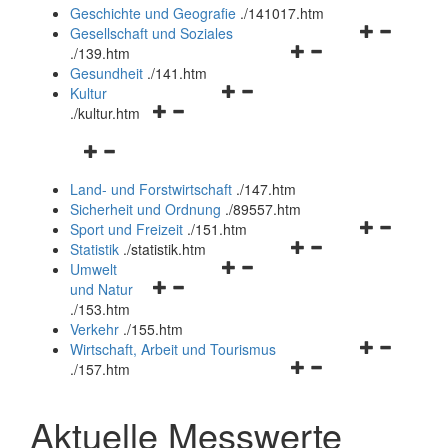
und
Geschichte und Geografie
.
/141017.htm
schließen
Navigationsm
Gesellschaft und Soziales
Navigationsmenü
öffnen
.
/139.htm
öffnen
und
Gesundheit
.
/141.htm
Navigationsmenü
und
schließen
Kultur
Navigationsmenü
öffnen
schließen
.
/kultur.htm
öffnen
und
Navigationsmenü
und
schließen
öffnen
schließen
Land- und Forstwirtschaft
.
/147.htm
und
Sicherheit und Ordnung
.
/89557.htm
schließen
Navigationsm
Sport und Freizeit
.
/151.htm
Navigationsmenü
öffnen
Statistik
.
/statistik.htm
Navigationsmenü
öffnen
und
Umwelt
Navigationsmenü
öffnen
und
schließen
und Natur
öffnen
und
schließen
.
/153.htm
und
schließen
Verkehr
.
/155.htm
schließen
Navigationsm
Wirtschaft, Arbeit und Tourismus
Navigationsmenü
öffnen
.
/157.htm
öffnen
und
und
schließen
Aktuelle Messwerte
schließen