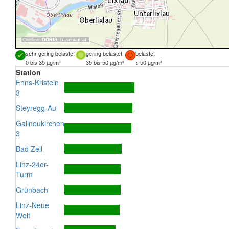
Quellen:
DORIS
,
basemap.at
sehr gering belastet
gering belastet
belastet
0 bis 35 µg/m³
35 bis 50 µg/m³
> 50 µg/m³
Station
Enns-Kristein
3
Steyregg-Au
Gallneukirchen
3
Bad Zell
Linz-24er-
Turm
Grünbach
Linz-Neue
Welt