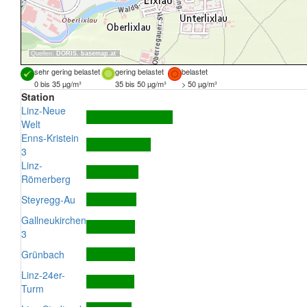
Quellen:
DORIS
,
basemap.at
sehr gering belastet
gering belastet
belastet
0 bis 35 µg/m³
35 bis 50 µg/m³
> 50 µg/m³
Station
Linz-Neue
Welt
Enns-Kristein
3
Linz-
Römerberg
Steyregg-Au
Gallneukirchen
3
Grünbach
Linz-24er-
Turm