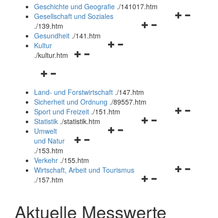
und
Geschichte und Geografie
.
/141017.htm
schließen
Navigationsm
Gesellschaft und Soziales
Navigationsmenü
öffnen
.
/139.htm
öffnen
und
Gesundheit
.
/141.htm
Navigationsmenü
und
schließen
Kultur
Navigationsmenü
öffnen
schließen
.
/kultur.htm
öffnen
und
Navigationsmenü
und
schließen
öffnen
schließen
Land- und Forstwirtschaft
.
/147.htm
und
Sicherheit und Ordnung
.
/89557.htm
schließen
Navigationsm
Sport und Freizeit
.
/151.htm
Navigationsmenü
öffnen
Statistik
.
/statistik.htm
Navigationsmenü
öffnen
und
Umwelt
Navigationsmenü
öffnen
und
schließen
und Natur
öffnen
und
schließen
.
/153.htm
und
schließen
Verkehr
.
/155.htm
schließen
Navigationsm
Wirtschaft, Arbeit und Tourismus
Navigationsmenü
öffnen
.
/157.htm
öffnen
und
und
schließen
Aktuelle Messwerte
schließen