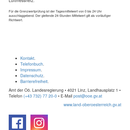
Luftmessnetz.
Für die Grenzwertprüfung ist der Tagesmittelwert von 0 bis 24 Uhr
ausschlaggebend. Der gleitende 24-Stunden Mittelwert gilt als vorläufiger
Richtwert.
Kontakt
.
Telefonbuch
.
Impressum
.
Datenschutz
.
Barrierefreiheit
.
Amt der Oö. Landesregierung • 4021 Linz, Landhausplatz 1
•
Telefon
(+43 732) 77 20-0
• E-Mail
post@ooe.gv.at
www.land-oberoesterreich.gv.at