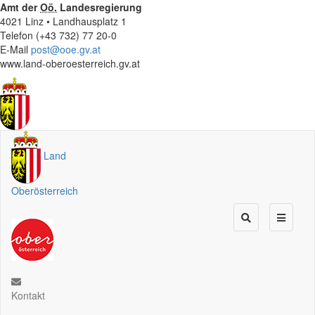
Amt der
Oö.
Landesregierung
4021 Linz • Landhausplatz 1
Telefon (+43 732) 77 20-0
E-Mail
post@ooe.gv.at
www.land-oberoesterreich.gv.at
Land
Oberösterreich
Kontakt