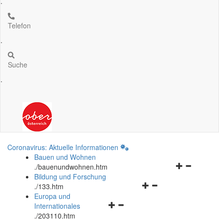
.
Telefon
.
Suche
.
Coronavirus: Aktuelle Informationen
Bauen und Wohnen
Navigationsm
.
/bauenundwohnen.htm
öffnen
Bildung und Forschung
Navigationsmenü
und
.
/133.htm
öffnen
schließen
Europa und
Navigationsmenü
und
Internationales
öffnen
schließen
.
/203110.htm