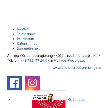
Kontakt
.
Telefonbuch
.
Impressum
.
Datenschutz
.
Barrierefreiheit
.
Amt der Oö. Landesregierung • 4021 Linz, Landhausplatz 1
•
Telefon
(+43 732) 77 20-0
• E-Mail
post@ooe.gv.at
www.land-oberoesterreich.gv.at
.
.
Oö.
Landtag
.