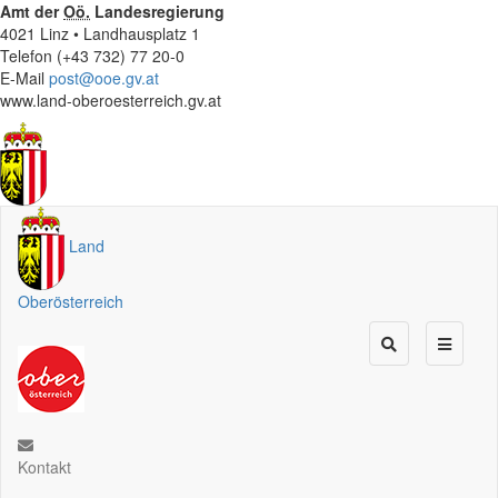
Amt der
Oö.
Landesregierung
4021 Linz • Landhausplatz 1
Telefon (+43 732) 77 20-0
E-Mail
post@ooe.gv.at
www.land-oberoesterreich.gv.at
Land
Oberösterreich
Kontakt