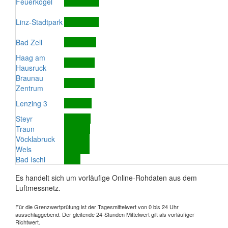
Feuerkogel
Linz-Stadtpark
Bad Zell
Haag am
Hausruck
Braunau
Zentrum
Lenzing 3
Steyr
Traun
Vöcklabruck
Wels
Bad Ischl
Es handelt sich um vorläufige Online-Rohdaten aus dem
Luftmessnetz.
Für die Grenzwertprüfung ist der Tagesmittelwert von 0 bis 24 Uhr
ausschlaggebend. Der gleitende 24-Stunden Mittelwert gilt als vorläufiger
Richtwert.