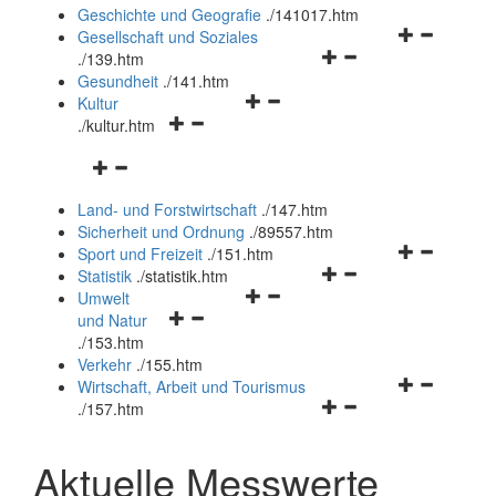
und
Geschichte und Geografie
.
/141017.htm
schließen
Navigationsm
Gesellschaft und Soziales
Navigationsmenü
öffnen
.
/139.htm
öffnen
und
Gesundheit
.
/141.htm
Navigationsmenü
und
schließen
Kultur
Navigationsmenü
öffnen
schließen
.
/kultur.htm
öffnen
und
Navigationsmenü
und
schließen
öffnen
schließen
Land- und Forstwirtschaft
.
/147.htm
und
Sicherheit und Ordnung
.
/89557.htm
schließen
Navigationsm
Sport und Freizeit
.
/151.htm
Navigationsmenü
öffnen
Statistik
.
/statistik.htm
Navigationsmenü
öffnen
und
Umwelt
Navigationsmenü
öffnen
und
schließen
und Natur
öffnen
und
schließen
.
/153.htm
und
schließen
Verkehr
.
/155.htm
schließen
Navigationsm
Wirtschaft, Arbeit und Tourismus
Navigationsmenü
öffnen
.
/157.htm
öffnen
und
und
schließen
Aktuelle Messwerte
schließen