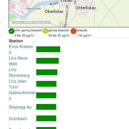
Quellen:
DORIS
,
basemap.at
sehr gering belastet
gering belastet
belastet
0 bis 35 µg/m³
35 bis 50 µg/m³
> 50 µg/m³
Station
Enns-Kristein
3
Linz-Neue
Welt
Linz-
Römerberg
Linz-24er-
Turm
Gallneukirchen
3
Steyregg-Au
Grünbach