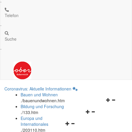
.
Telefon
.
Suche
.
Coronavirus: Aktuelle Informationen
Bauen und Wohnen
Navigationsm
.
/bauenundwohnen.htm
öffnen
Bildung und Forschung
Navigationsmenü
und
.
/133.htm
öffnen
schließen
Europa und
Navigationsmenü
und
Internationales
öffnen
schließen
.
/203110.htm