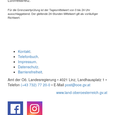
Luftmessnetz.
Für die Grenzwertprüfung ist der Tagesmittelwert von 0 bis 24 Uhr
ausschlaggebend. Der gleitende 24-Stunden Mittelwert gilt als vorläufiger
Richtwert.
Kontakt
.
Telefonbuch
.
Impressum
.
Datenschutz
.
Barrierefreiheit
.
Amt der Oö. Landesregierung • 4021 Linz, Landhausplatz 1
•
Telefon
(+43 732) 77 20-0
• E-Mail
post@ooe.gv.at
www.land-oberoesterreich.gv.at