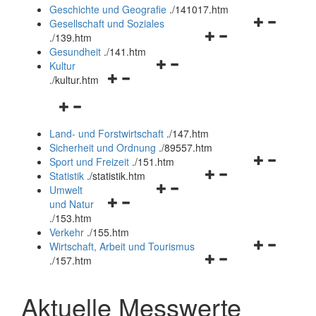
und
Geschichte und Geografie
.
/141017.htm
schließen
Navigationsm
Gesellschaft und Soziales
Navigationsmenü
öffnen
.
/139.htm
öffnen
und
Gesundheit
.
/141.htm
Navigationsmenü
und
schließen
Kultur
Navigationsmenü
öffnen
schließen
.
/kultur.htm
öffnen
und
Navigationsmenü
und
schließen
öffnen
schließen
Land- und Forstwirtschaft
.
/147.htm
und
Sicherheit und Ordnung
.
/89557.htm
schließen
Navigationsm
Sport und Freizeit
.
/151.htm
Navigationsmenü
öffnen
Statistik
.
/statistik.htm
Navigationsmenü
öffnen
und
Umwelt
Navigationsmenü
öffnen
und
schließen
und Natur
öffnen
und
schließen
.
/153.htm
und
schließen
Verkehr
.
/155.htm
schließen
Navigationsm
Wirtschaft, Arbeit und Tourismus
Navigationsmenü
öffnen
.
/157.htm
öffnen
und
und
schließen
Aktuelle Messwerte
schließen