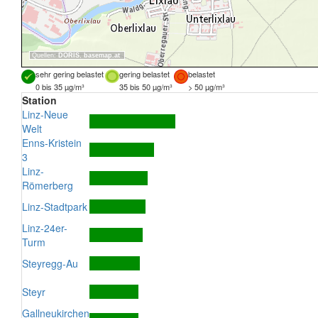
Quellen:
DORIS
,
basemap.at
sehr gering belastet
gering belastet
belastet
0 bis 35 µg/m³
35 bis 50 µg/m³
> 50 µg/m³
Station
Linz-Neue
Welt
Enns-Kristein
3
Linz-
Römerberg
Linz-Stadtpark
Linz-24er-
Turm
Steyregg-Au
Steyr
Gallneukirchen