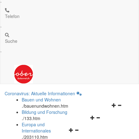
.
Telefon
.
Suche
.
Coronavirus: Aktuelle Informationen
Bauen und Wohnen
Navigationsm
.
/bauenundwohnen.htm
öffnen
Bildung und Forschung
Navigationsmenü
und
.
/133.htm
öffnen
schließen
Europa und
Navigationsmenü
und
Internationales
öffnen
schließen
.
/203110.htm