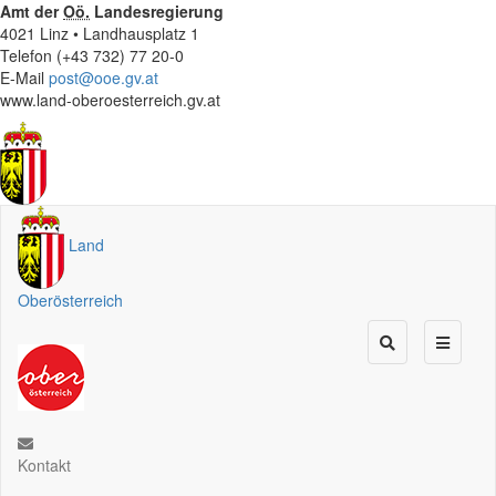
Amt der
Oö.
Landesregierung
4021 Linz • Landhausplatz 1
Telefon (+43 732) 77 20-0
E-Mail
post@ooe.gv.at
www.land-oberoesterreich.gv.at
Land
Oberösterreich
Kontakt