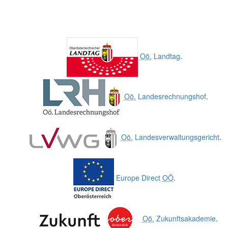
Oö.
Landtag
.
Oö.
Landesrechnungshof
.
Oö.
Landesverwaltungsgericht
.
Europe Direct
OÖ
.
Oö.
Zukunftsakademie
.