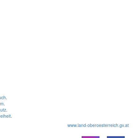
uch
.
um
.
utz
.
eiheit
.
www.land-oberoesterreich.gv.at