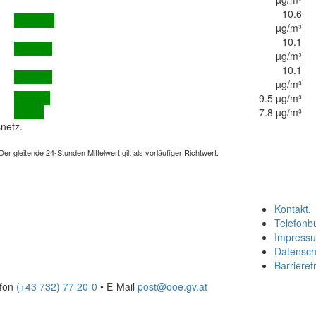
10.6
µg/m³
10.1
µg/m³
10.1
µg/m³
9.5 µg/m³
7.8 µg/m³
netz.
 gleitende 24-Stunden Mittelwert gilt als vorläufiger Richtwert.
Kontakt
.
Telefonb
Impress
Datensch
Barrierefr
efon
(+43 732) 77 20-0
• E-Mail
post@ooe.gv.at