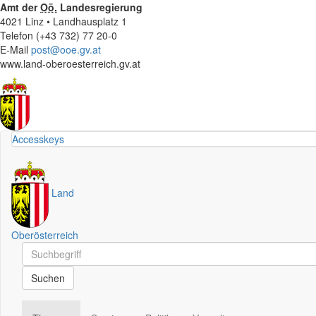
Amt der
Oö.
Landesregierung
4021 Linz • Landhausplatz 1
Telefon (+43 732) 77 20-0
E-Mail
post@ooe.gv.at
www.land-oberoesterreich.gv.at
Accesskeys
Land
Oberösterreich
Schnellsuche
Schnellsuche
Suchen