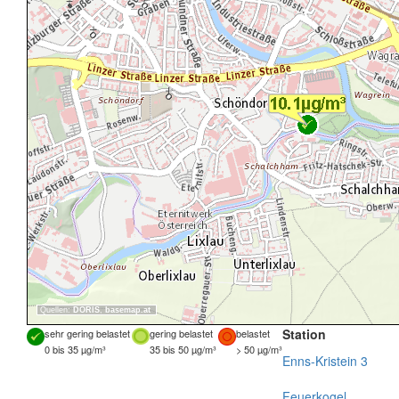
Quellen:
DORIS
,
basemap.at
Station
sehr gering belastet
gering belastet
belastet
0 bis 35 µg/m³
35 bis 50 µg/m³
> 50 µg/m³
Enns-Kristein 3
Feuerkogel