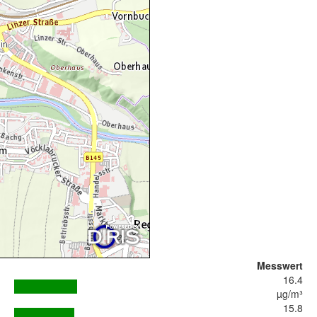
Messwert
16.4
µg/m³
15.8