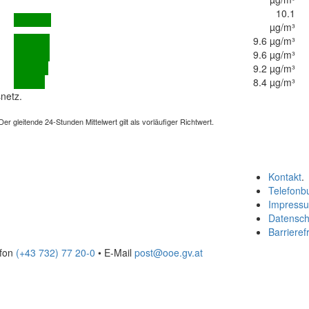
10.1
µg/m³
9.6 µg/m³
9.6 µg/m³
9.2 µg/m³
8.4 µg/m³
netz.
 gleitende 24-Stunden Mittelwert gilt als vorläufiger Richtwert.
Kontakt
.
Telefonb
Impress
Datensch
Barrierefr
efon
(+43 732) 77 20-0
• E-Mail
post@ooe.gv.at