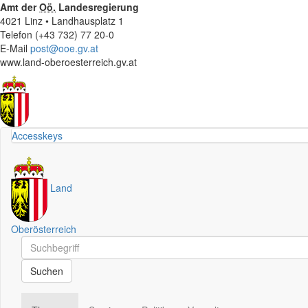
Amt der
Oö.
Landesregierung
4021 Linz • Landhausplatz 1
Telefon (+43 732) 77 20-0
E-Mail
post@ooe.gv.at
www.land-oberoesterreich.gv.at
Accesskeys
Land
Oberösterreich
Schnellsuche
Schnellsuche
Suchen