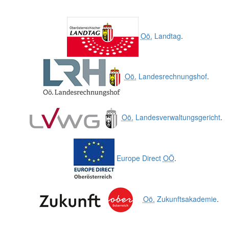
Oö.
Landtag
.
Oö.
Landesrechnungshof
.
Oö.
Landesverwaltungsgericht
.
Europe Direct
OÖ
.
Oö.
Zukunftsakademie
.