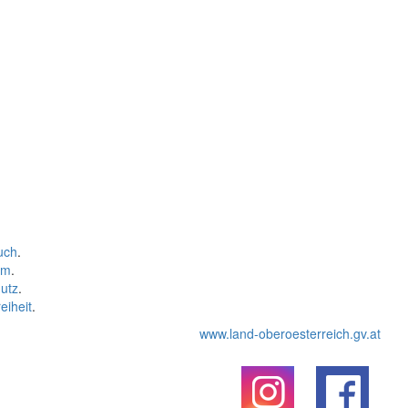
uch
.
um
.
utz
.
eiheit
.
www.land-oberoesterreich.gv.at