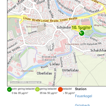
Quellen:
DORIS
,
basemap.at
Station
sehr gering belastet
gering belastet
belastet
0 bis 35 µg/m³
35 bis 50 µg/m³
> 50 µg/m³
Feuerkogel
Grünbach