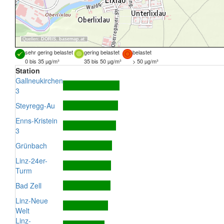
Quellen:
DORIS
,
basemap.at
sehr gering belastet
gering belastet
belastet
0 bis 35 µg/m³
35 bis 50 µg/m³
> 50 µg/m³
Station
Gallneukirchen
3
Steyregg-Au
Enns-Kristein
3
Grünbach
Linz-24er-
Turm
Bad Zell
Linz-Neue
Welt
Linz-