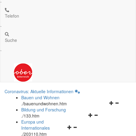
.
Telefon
.
Suche
.
Coronavirus: Aktuelle Informationen
Bauen und Wohnen
Navigationsm
.
/bauenundwohnen.htm
öffnen
Bildung und Forschung
Navigationsmenü
und
.
/133.htm
öffnen
schließen
Europa und
Navigationsmenü
und
Internationales
öffnen
schließen
.
/203110.htm