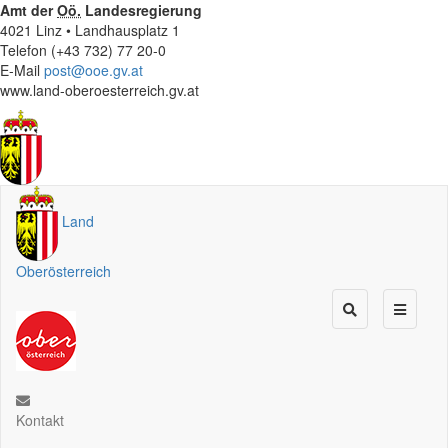
Amt der
Oö.
Landesregierung
4021 Linz • Landhausplatz 1
Telefon (+43 732) 77 20-0
E-Mail
post@ooe.gv.at
www.land-oberoesterreich.gv.at
Land
Oberösterreich
Kontakt