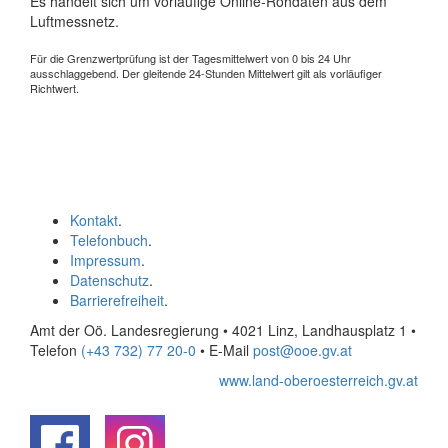
Es handelt sich um vorläufige Online-Rohdaten aus dem
Luftmessnetz.
Für die Grenzwertprüfung ist der Tagesmittelwert von 0 bis 24 Uhr
ausschlaggebend. Der gleitende 24-Stunden Mittelwert gilt als vorläufiger
Richtwert.
Kontakt
.
Telefonbuch
.
Impressum
.
Datenschutz
.
Barrierefreiheit
.
Amt der Oö. Landesregierung • 4021 Linz, Landhausplatz 1
•
Telefon
(+43 732) 77 20-0
• E-Mail
post@ooe.gv.at
www.land-oberoesterreich.gv.at