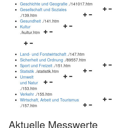
und
Geschichte und Geografie
.
/141017.htm
schließen
Navigationsm
Gesellschaft und Soziales
Navigationsmenü
öffnen
.
/139.htm
öffnen
und
Gesundheit
.
/141.htm
Navigationsmenü
und
schließen
Kultur
Navigationsmenü
öffnen
schließen
.
/kultur.htm
öffnen
und
Navigationsmenü
und
schließen
öffnen
schließen
Land- und Forstwirtschaft
.
/147.htm
und
Sicherheit und Ordnung
.
/89557.htm
schließen
Navigationsm
Sport und Freizeit
.
/151.htm
Navigationsmenü
öffnen
Statistik
.
/statistik.htm
Navigationsmenü
öffnen
und
Umwelt
Navigationsmenü
öffnen
und
schließen
und Natur
öffnen
und
schließen
.
/153.htm
und
schließen
Verkehr
.
/155.htm
schließen
Navigationsm
Wirtschaft, Arbeit und Tourismus
Navigationsmenü
öffnen
.
/157.htm
öffnen
und
und
schließen
Aktuelle Messwerte
schließen