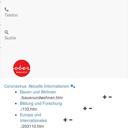
.
Telefon
.
Suche
.
Coronavirus: Aktuelle Informationen
Bauen und Wohnen
Navigationsm
.
/bauenundwohnen.htm
öffnen
Bildung und Forschung
Navigationsmenü
und
.
/133.htm
öffnen
schließen
Europa und
Navigationsmenü
und
Internationales
öffnen
schließen
.
/203110.htm