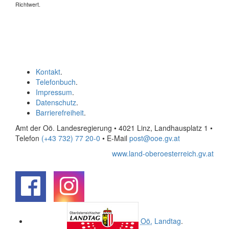
Richtwert.
Kontakt
.
Telefonbuch
.
Impressum
.
Datenschutz
.
Barrierefreiheit
.
Amt der Oö. Landesregierung • 4021 Linz, Landhausplatz 1
•
Telefon
(+43 732) 77 20-0
• E-Mail
post@ooe.gv.at
www.land-oberoesterreich.gv.at
.
.
Oö.
Landtag
.