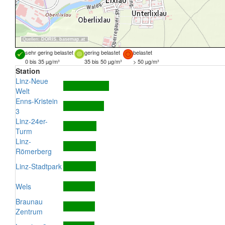
Quellen:
DORIS
,
basemap.at
sehr gering belastet
gering belastet
belastet
0 bis 35 µg/m³
35 bis 50 µg/m³
> 50 µg/m³
Station
Linz-Neue
Welt
Enns-Kristein
3
Linz-24er-
Turm
Linz-
Römerberg
Linz-Stadtpark
Wels
Braunau
Zentrum