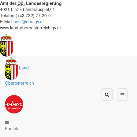
Amt der
Oö.
Landesregierung
4021 Linz • Landhausplatz 1
Telefon (+43 732) 77 20-0
E-Mail
post@ooe.gv.at
www.land-oberoesterreich.gv.at
Land
Oberösterreich
Kontakt