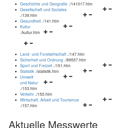
und
Geschichte und Geografie
.
/141017.htm
schließen
Navigationsm
Gesellschaft und Soziales
Navigationsmenü
öffnen
.
/139.htm
öffnen
und
Gesundheit
.
/141.htm
Navigationsmenü
und
schließen
Kultur
Navigationsmenü
öffnen
schließen
.
/kultur.htm
öffnen
und
Navigationsmenü
und
schließen
öffnen
schließen
Land- und Forstwirtschaft
.
/147.htm
und
Sicherheit und Ordnung
.
/89557.htm
schließen
Navigationsm
Sport und Freizeit
.
/151.htm
Navigationsmenü
öffnen
Statistik
.
/statistik.htm
Navigationsmenü
öffnen
und
Umwelt
Navigationsmenü
öffnen
und
schließen
und Natur
öffnen
und
schließen
.
/153.htm
und
schließen
Verkehr
.
/155.htm
schließen
Navigationsm
Wirtschaft, Arbeit und Tourismus
Navigationsmenü
öffnen
.
/157.htm
öffnen
und
und
schließen
Aktuelle Messwerte
schließen