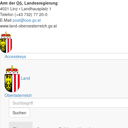
Amt der
Oö.
Landesregierung
4021 Linz • Landhausplatz 1
Telefon (+43 732) 77 20-0
E-Mail
post@ooe.gv.at
www.land-oberoesterreich.gv.at
Accesskeys
Land
Oberösterreich
Schnellsuche
Schnellsuche
Suchen