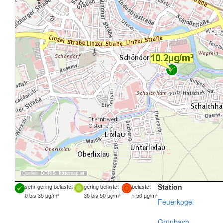
Quellen:
DORIS
,
basemap.at
Station
sehr gering belastet
gering belastet
belastet
0 bis 35 µg/m³
35 bis 50 µg/m³
> 50 µg/m³
Feuerkogel
Grünbach