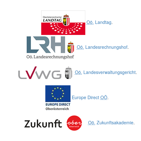
Oö.
Landtag
.
Oö.
Landesrechnungshof
.
Oö.
Landesverwaltungsgericht
.
Europe Direct
OÖ
.
Oö.
Zukunftsakademie
.