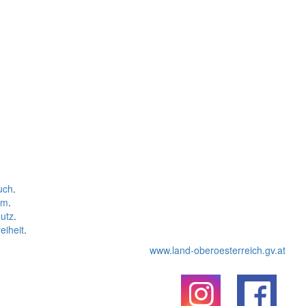
uch
.
um
.
utz
.
eiheit
.
www.land-oberoesterreich.gv.at