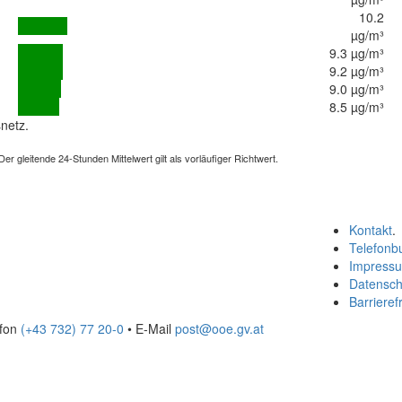
10.2
µg/m³
9.3 µg/m³
9.2 µg/m³
9.0 µg/m³
8.5 µg/m³
netz.
 gleitende 24-Stunden Mittelwert gilt als vorläufiger Richtwert.
Kontakt
.
Telefonb
Impress
Datensch
Barrierefr
efon
(+43 732) 77 20-0
• E-Mail
post@ooe.gv.at