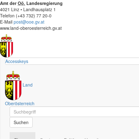
Amt der
Oö.
Landesregierung
4021 Linz • Landhausplatz 1
Telefon (+43 732) 77 20-0
E-Mail
post@ooe.gv.at
www.land-oberoesterreich.gv.at
Accesskeys
Land
Oberösterreich
Schnellsuche
Schnellsuche
Suchen