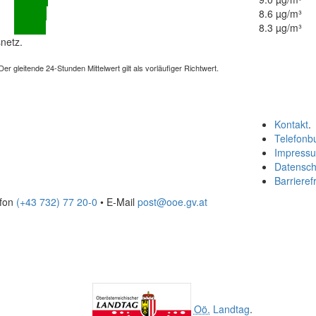
8.6 µg/m³
8.3 µg/m³
netz.
 gleitende 24-Stunden Mittelwert gilt als vorläufiger Richtwert.
Kontakt
.
Telefonb
Impress
Datensch
Barrierefr
efon
(+43 732) 77 20-0
• E-Mail
post@ooe.gv.at
Oö.
Landtag
.