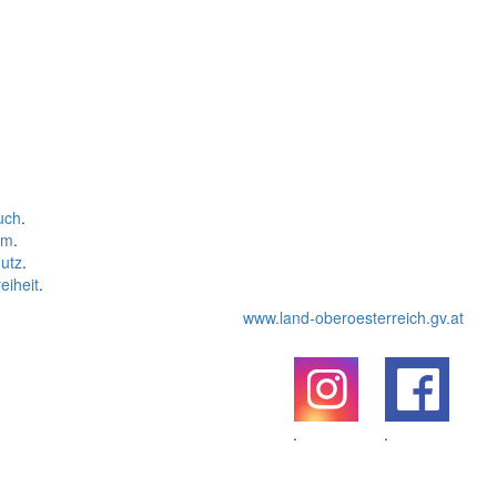
uch
.
um
.
utz
.
eiheit
.
www.land-oberoesterreich.gv.at
.
.