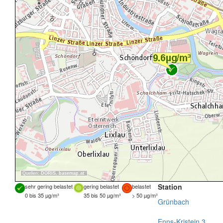
Quellen:
DORIS
,
basemap.at
Station
sehr gering belastet
gering belastet
belastet
0 bis 35 µg/m³
35 bis 50 µg/m³
> 50 µg/m³
Grünbach
Enns-Kristein 3