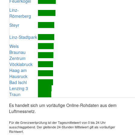
Feuerkogel
Linz-
Römerberg
Steyr
Linz-Stadtpark
Wels
Braunau
Zentrum
Vöcklabruck
Haag am
Hausruck
Bad Ischl
Lenzing 3
Traun
Es handelt sich um vorläufige Online-Rohdaten aus dem
Luftmessnetz.
Für die Grenzwertprüfung ist der Tagesmittelwert von 0 bis 24 Uhr
ausschlaggebend. Der gleitende 24-Stunden Mittelwert gilt als vorläufiger
Richtwert.