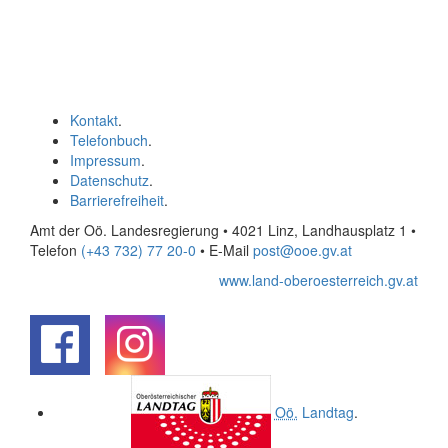
Kontakt
.
Telefonbuch
.
Impressum
.
Datenschutz
.
Barrierefreiheit
.
Amt der Oö. Landesregierung • 4021 Linz, Landhausplatz 1
•
Telefon
(+43 732) 77 20-0
• E-Mail
post@ooe.gv.at
www.land-oberoesterreich.gv.at
.
.
Oö.
Landtag
.