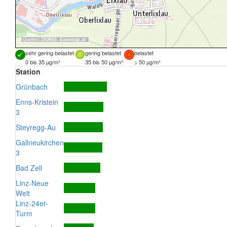
Quellen:
DORIS
,
basemap.at
sehr gering belastet
gering belastet
belastet
0 bis 35 µg/m³
35 bis 50 µg/m³
> 50 µg/m³
Station
Grünbach
Enns-Kristein
3
Steyregg-Au
Gallneukirchen
3
Bad Zell
Linz-Neue
Welt
Linz-24er-
Turm