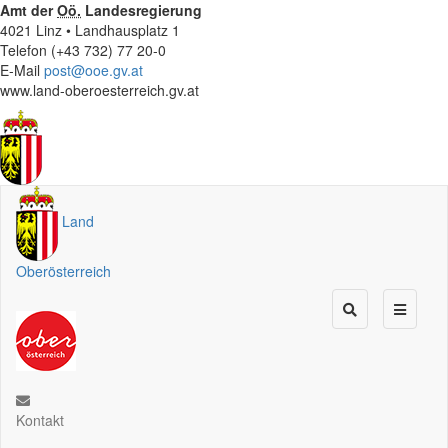
Amt der
Oö.
Landesregierung
4021 Linz • Landhausplatz 1
Telefon (+43 732) 77 20-0
E-Mail
post@ooe.gv.at
www.land-oberoesterreich.gv.at
Land
Oberösterreich
Kontakt