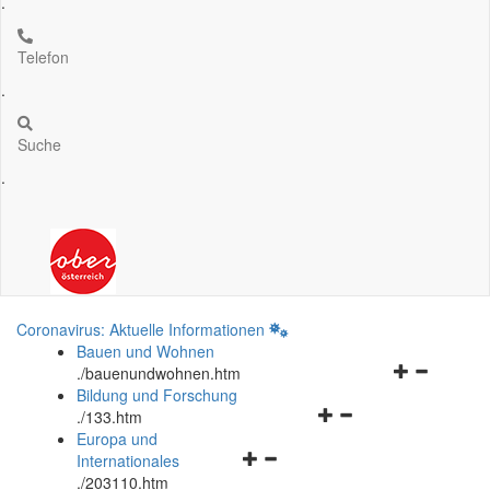
.
Telefon
.
Suche
.
Coronavirus: Aktuelle Informationen
Bauen und Wohnen
Navigationsm
.
/bauenundwohnen.htm
öffnen
Bildung und Forschung
Navigationsmenü
und
.
/133.htm
öffnen
schließen
Europa und
Navigationsmenü
und
Internationales
öffnen
schließen
.
/203110.htm