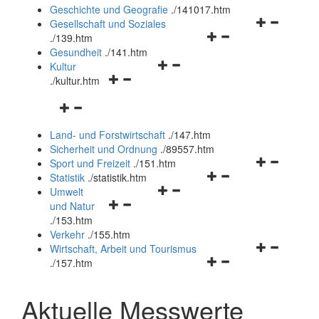
und
Geschichte und Geografie
.
/141017.htm
schließen
Navigationsm
Gesellschaft und Soziales
Navigationsmenü
öffnen
.
/139.htm
öffnen
und
Gesundheit
.
/141.htm
Navigationsmenü
und
schließen
Kultur
Navigationsmenü
öffnen
schließen
.
/kultur.htm
öffnen
und
Navigationsmenü
und
schließen
öffnen
schließen
Land- und Forstwirtschaft
.
/147.htm
und
Sicherheit und Ordnung
.
/89557.htm
schließen
Navigationsm
Sport und Freizeit
.
/151.htm
Navigationsmenü
öffnen
Statistik
.
/statistik.htm
Navigationsmenü
öffnen
und
Umwelt
Navigationsmenü
öffnen
und
schließen
und Natur
öffnen
und
schließen
.
/153.htm
und
schließen
Verkehr
.
/155.htm
schließen
Navigationsm
Wirtschaft, Arbeit und Tourismus
Navigationsmenü
öffnen
.
/157.htm
öffnen
und
und
schließen
Aktuelle Messwerte
schließen