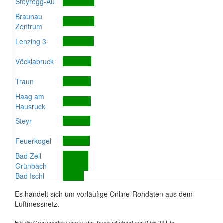
Steyregg-Au
Braunau
Zentrum
Lenzing 3
Vöcklabruck
Traun
Haag am
Hausruck
Steyr
Feuerkogel
Bad Zell
Grünbach
Bad Ischl
Es handelt sich um vorläufige Online-Rohdaten aus dem
Luftmessnetz.
Für die Grenzwertprüfung ist der Tagesmittelwert von 0 bis 24 Uhr