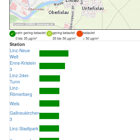
Quellen:
DORIS
,
basemap.at
sehr gering belastet
gering belastet
belastet
0 bis 35 µg/m³
35 bis 50 µg/m³
> 50 µg/m³
Station
Linz-Neue
Welt
Enns-Kristein
3
Linz-24er-
Turm
Linz-
Römerberg
Wels
Gallneukirchen
3
Linz-Stadtpark