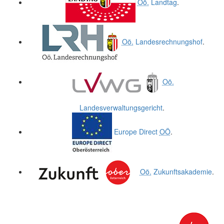
Oö.
Landtag
.
Oö.
Landesrechnungshof
.
Oö.
Landesverwaltungsgericht
.
Europe Direct
OÖ
.
Oö.
Zukunftsakademie
.