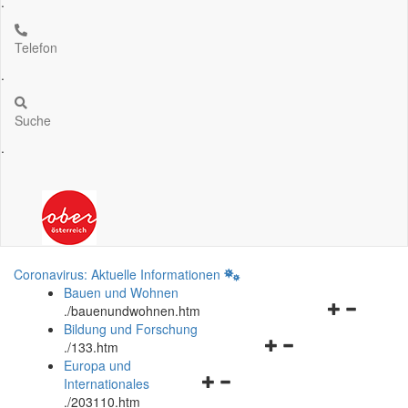
.
Telefon
.
Suche
.
Coronavirus: Aktuelle Informationen
Bauen und Wohnen
Navigationsm
.
/bauenundwohnen.htm
öffnen
Bildung und Forschung
Navigationsmenü
und
.
/133.htm
öffnen
schließen
Europa und
Navigationsmenü
und
Internationales
öffnen
schließen
.
/203110.htm