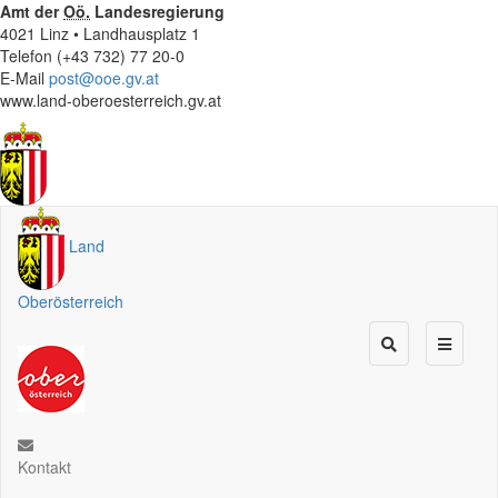
Amt der
Oö.
Landesregierung
4021 Linz • Landhausplatz 1
Telefon (+43 732) 77 20-0
E-Mail
post@ooe.gv.at
www.land-oberoesterreich.gv.at
Land
Oberösterreich
Kontakt