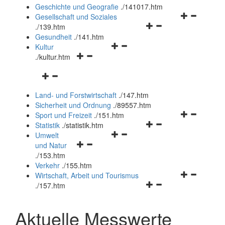
und
Geschichte und Geografie
.
/141017.htm
schließen
Navigationsm
Gesellschaft und Soziales
Navigationsmenü
öffnen
.
/139.htm
öffnen
und
Gesundheit
.
/141.htm
Navigationsmenü
und
schließen
Kultur
Navigationsmenü
öffnen
schließen
.
/kultur.htm
öffnen
und
Navigationsmenü
und
schließen
öffnen
schließen
Land- und Forstwirtschaft
.
/147.htm
und
Sicherheit und Ordnung
.
/89557.htm
schließen
Navigationsm
Sport und Freizeit
.
/151.htm
Navigationsmenü
öffnen
Statistik
.
/statistik.htm
Navigationsmenü
öffnen
und
Umwelt
Navigationsmenü
öffnen
und
schließen
und Natur
öffnen
und
schließen
.
/153.htm
und
schließen
Verkehr
.
/155.htm
schließen
Navigationsm
Wirtschaft, Arbeit und Tourismus
Navigationsmenü
öffnen
.
/157.htm
öffnen
und
und
schließen
Aktuelle Messwerte
schließen