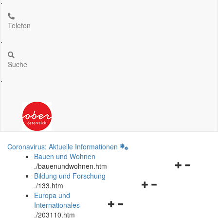
.
Telefon
.
Suche
.
Coronavirus: Aktuelle Informationen
Bauen und Wohnen
Navigationsm
.
/bauenundwohnen.htm
öffnen
Bildung und Forschung
Navigationsmenü
und
.
/133.htm
öffnen
schließen
Europa und
Navigationsmenü
und
Internationales
öffnen
schließen
.
/203110.htm