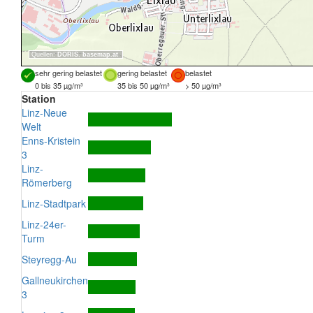
Quellen:
DORIS
,
basemap.at
sehr gering belastet
gering belastet
belastet
0 bis 35 µg/m³
35 bis 50 µg/m³
> 50 µg/m³
Station
Linz-Neue
Welt
Enns-Kristein
3
Linz-
Römerberg
Linz-Stadtpark
Linz-24er-
Turm
Steyregg-Au
Gallneukirchen
3