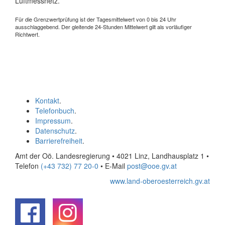
Luftmessnetz.
Für die Grenzwertprüfung ist der Tagesmittelwert von 0 bis 24 Uhr
ausschlaggebend. Der gleitende 24-Stunden Mittelwert gilt als vorläufiger
Richtwert.
Kontakt
.
Telefonbuch
.
Impressum
.
Datenschutz
.
Barrierefreiheit
.
Amt der Oö. Landesregierung • 4021 Linz, Landhausplatz 1
•
Telefon
(+43 732) 77 20-0
• E-Mail
post@ooe.gv.at
www.land-oberoesterreich.gv.at