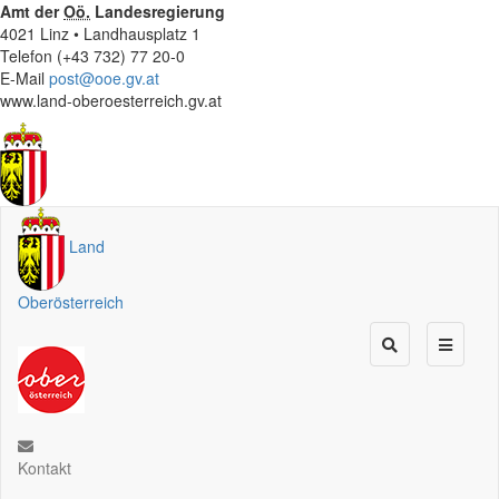
Amt der
Oö.
Landesregierung
4021 Linz • Landhausplatz 1
Telefon (+43 732) 77 20-0
E-Mail
post@ooe.gv.at
www.land-oberoesterreich.gv.at
Land
Oberösterreich
Kontakt