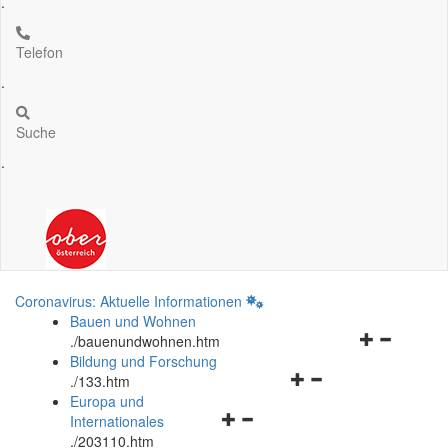
.
Telefon
.
Suche
.
Coronavirus: Aktuelle Informationen
Bauen und Wohnen
Navigationsm
.
/bauenundwohnen.htm
öffnen
Bildung und Forschung
Navigationsmenü
und
.
/133.htm
öffnen
schließen
Europa und
Navigationsmenü
und
Internationales
öffnen
schließen
.
/203110.htm