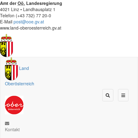
Amt der
Oö.
Landesregierung
4021 Linz • Landhausplatz 1
Telefon (+43 732) 77 20-0
E-Mail
post@ooe.gv.at
www.land-oberoesterreich.gv.at
Land
Oberösterreich
Kontakt