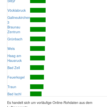
Steyr
Vöcklabruck
Gallneukirchen
3
Braunau
Zentrum
Grünbach
Wels
Haag am
Hausruck
Bad Zell
Feuerkogel
Traun
Bad Ischl
Es handelt sich um vorläufige Online-Rohdaten aus dem