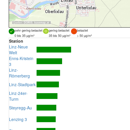
Quellen:
DORIS
,
basemap.at
sehr gering belastet
gering belastet
belastet
0 bis 35 µg/m³
35 bis 50 µg/m³
> 50 µg/m³
Station
Linz-Neue
Welt
Enns-Kristein
3
Linz-
Römerberg
Linz-Stadtpark
Linz-24er-
Turm
Steyregg-Au
Lenzing 3