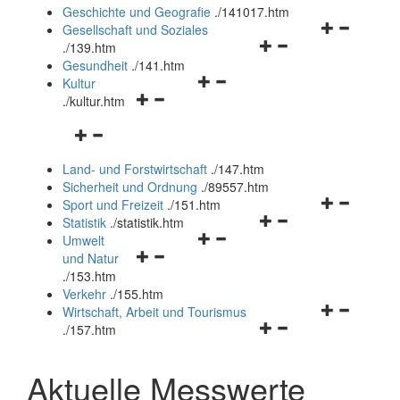
und
Geschichte und Geografie
.
/141017.htm
schließen
Navigationsm
Gesellschaft und Soziales
Navigationsmenü
öffnen
.
/139.htm
öffnen
und
Gesundheit
.
/141.htm
Navigationsmenü
und
schließen
Kultur
Navigationsmenü
öffnen
schließen
.
/kultur.htm
öffnen
und
Navigationsmenü
und
schließen
öffnen
schließen
Land- und Forstwirtschaft
.
/147.htm
und
Sicherheit und Ordnung
.
/89557.htm
schließen
Navigationsm
Sport und Freizeit
.
/151.htm
Navigationsmenü
öffnen
Statistik
.
/statistik.htm
Navigationsmenü
öffnen
und
Umwelt
Navigationsmenü
öffnen
und
schließen
und Natur
öffnen
und
schließen
.
/153.htm
und
schließen
Verkehr
.
/155.htm
schließen
Navigationsm
Wirtschaft, Arbeit und Tourismus
Navigationsmenü
öffnen
.
/157.htm
öffnen
und
und
schließen
Aktuelle Messwerte
schließen