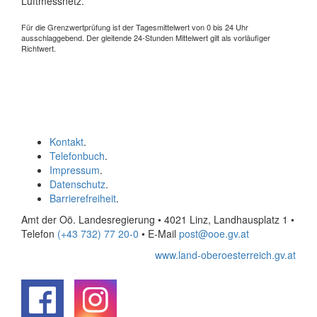
Luftmessnetz.
Für die Grenzwertprüfung ist der Tagesmittelwert von 0 bis 24 Uhr
ausschlaggebend. Der gleitende 24-Stunden Mittelwert gilt als vorläufiger
Richtwert.
Kontakt
.
Telefonbuch
.
Impressum
.
Datenschutz
.
Barrierefreiheit
.
Amt der Oö. Landesregierung • 4021 Linz, Landhausplatz 1
•
Telefon
(+43 732) 77 20-0
• E-Mail
post@ooe.gv.at
www.land-oberoesterreich.gv.at