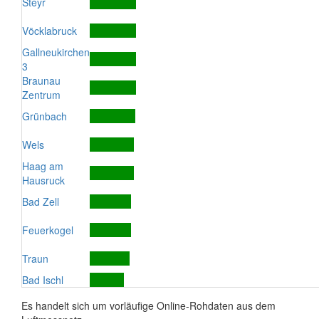
Steyr
Vöcklabruck
Gallneukirchen
3
Braunau
Zentrum
Grünbach
Wels
Haag am
Hausruck
Bad Zell
Feuerkogel
Traun
Bad Ischl
Es handelt sich um vorläufige Online-Rohdaten aus dem