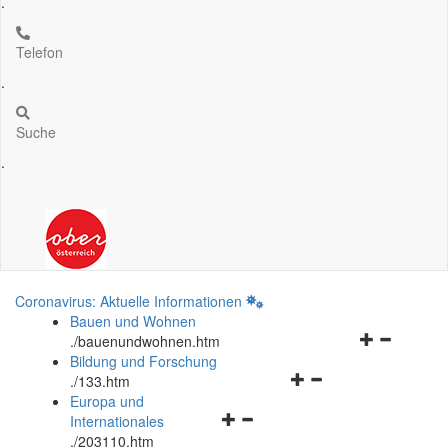
.
Telefon
.
Suche
.
Coronavirus: Aktuelle Informationen
Bauen und Wohnen
Navigationsm
.
/bauenundwohnen.htm
öffnen
Bildung und Forschung
Navigationsmenü
und
.
/133.htm
öffnen
schließen
Europa und
Navigationsmenü
und
Internationales
öffnen
schließen
.
/203110.htm