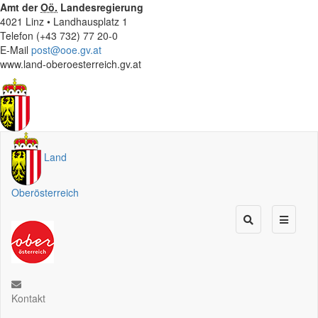
Amt der
Oö.
Landesregierung
4021 Linz • Landhausplatz 1
Telefon (+43 732) 77 20-0
E-Mail
post@ooe.gv.at
www.land-oberoesterreich.gv.at
Land
Oberösterreich
Kontakt