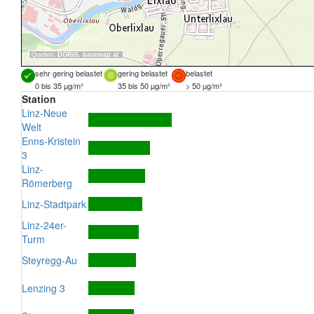
Quellen:
DORIS
,
basemap.at
sehr gering belastet
gering belastet
belastet
0 bis 35 µg/m³
35 bis 50 µg/m³
> 50 µg/m³
Station
Linz-Neue
Welt
Enns-Kristein
3
Linz-
Römerberg
Linz-Stadtpark
Linz-24er-
Turm
Steyregg-Au
Lenzing 3