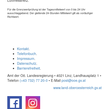
Luftmessnetz.
Für die Grenzwertprüfung ist der Tagesmittelwert von 0 bis 24 Uhr
ausschlaggebend. Der gleitende 24-Stunden Mittelwert gilt als vorläufiger
Richtwert.
Kontakt
.
Telefonbuch
.
Impressum
.
Datenschutz
.
Barrierefreiheit
.
Amt der Oö. Landesregierung • 4021 Linz, Landhausplatz 1
•
Telefon
(+43 732) 77 20-0
• E-Mail
post@ooe.gv.at
www.land-oberoesterreich.gv.at