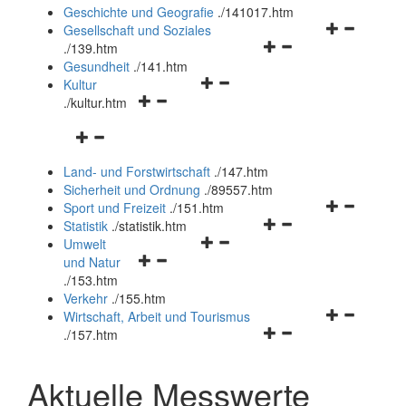
und
Geschichte und Geografie
.
/141017.htm
schließen
Navigationsm
Gesellschaft und Soziales
Navigationsmenü
öffnen
.
/139.htm
öffnen
und
Gesundheit
.
/141.htm
Navigationsmenü
und
schließen
Kultur
Navigationsmenü
öffnen
schließen
.
/kultur.htm
öffnen
und
Navigationsmenü
und
schließen
öffnen
schließen
Land- und Forstwirtschaft
.
/147.htm
und
Sicherheit und Ordnung
.
/89557.htm
schließen
Navigationsm
Sport und Freizeit
.
/151.htm
Navigationsmenü
öffnen
Statistik
.
/statistik.htm
Navigationsmenü
öffnen
und
Umwelt
Navigationsmenü
öffnen
und
schließen
und Natur
öffnen
und
schließen
.
/153.htm
und
schließen
Verkehr
.
/155.htm
schließen
Navigationsm
Wirtschaft, Arbeit und Tourismus
Navigationsmenü
öffnen
.
/157.htm
öffnen
und
und
schließen
Aktuelle Messwerte
schließen