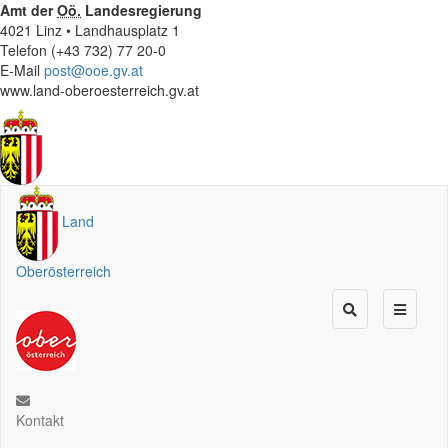
Amt der
Oö.
Landesregierung
4021 Linz • Landhausplatz 1
Telefon (+43 732) 77 20-0
E-Mail
post@ooe.gv.at
www.land-oberoesterreich.gv.at
Land
Oberösterreich
Kontakt