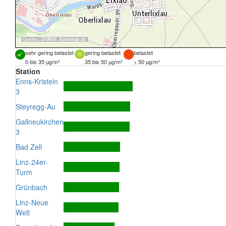
Quellen:
DORIS
,
basemap.at
sehr gering belastet
gering belastet
belastet
0 bis 35 µg/m³
35 bis 50 µg/m³
> 50 µg/m³
Station
Enns-Kristein
3
Steyregg-Au
Gallneukirchen
3
Bad Zell
Linz-24er-
Turm
Grünbach
Linz-Neue
Welt