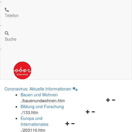
.
Telefon
.
Suche
.
Coronavirus: Aktuelle Informationen
Bauen und Wohnen
Navigationsm
.
/bauenundwohnen.htm
öffnen
Bildung und Forschung
Navigationsmenü
und
.
/133.htm
öffnen
schließen
Europa und
Navigationsmenü
und
Internationales
öffnen
schließen
.
/203110.htm