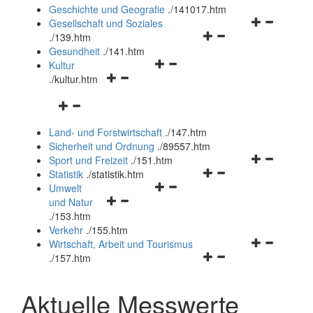
und
Geschichte und Geografie
.
/141017.htm
schließen
Navigationsm
Gesellschaft und Soziales
Navigationsmenü
öffnen
.
/139.htm
öffnen
und
Gesundheit
.
/141.htm
Navigationsmenü
und
schließen
Kultur
Navigationsmenü
öffnen
schließen
.
/kultur.htm
öffnen
und
Navigationsmenü
und
schließen
öffnen
schließen
Land- und Forstwirtschaft
.
/147.htm
und
Sicherheit und Ordnung
.
/89557.htm
schließen
Navigationsm
Sport und Freizeit
.
/151.htm
Navigationsmenü
öffnen
Statistik
.
/statistik.htm
Navigationsmenü
öffnen
und
Umwelt
Navigationsmenü
öffnen
und
schließen
und Natur
öffnen
und
schließen
.
/153.htm
und
schließen
Verkehr
.
/155.htm
schließen
Navigationsm
Wirtschaft, Arbeit und Tourismus
Navigationsmenü
öffnen
.
/157.htm
öffnen
und
und
schließen
Aktuelle Messwerte
schließen