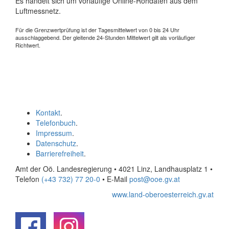
Es handelt sich um vorläufige Online-Rohdaten aus dem
Luftmessnetz.
Für die Grenzwertprüfung ist der Tagesmittelwert von 0 bis 24 Uhr
ausschlaggebend. Der gleitende 24-Stunden Mittelwert gilt als vorläufiger
Richtwert.
Kontakt
.
Telefonbuch
.
Impressum
.
Datenschutz
.
Barrierefreiheit
.
Amt der Oö. Landesregierung • 4021 Linz, Landhausplatz 1
•
Telefon
(+43 732) 77 20-0
• E-Mail
post@ooe.gv.at
www.land-oberoesterreich.gv.at