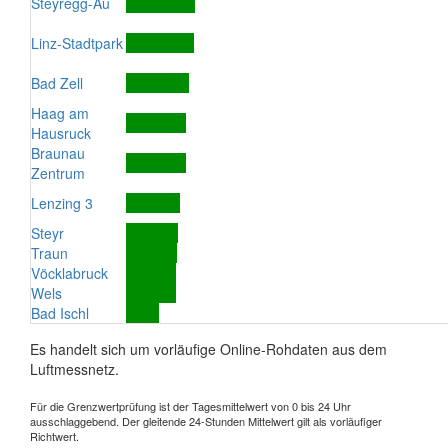
Steyregg-Au
Linz-Stadtpark
Bad Zell
Haag am
Hausruck
Braunau
Zentrum
Lenzing 3
Steyr
Traun
Vöcklabruck
Wels
Bad Ischl
Es handelt sich um vorläufige Online-Rohdaten aus dem
Luftmessnetz.
Für die Grenzwertprüfung ist der Tagesmittelwert von 0 bis 24 Uhr
ausschlaggebend. Der gleitende 24-Stunden Mittelwert gilt als vorläufiger
Richtwert.