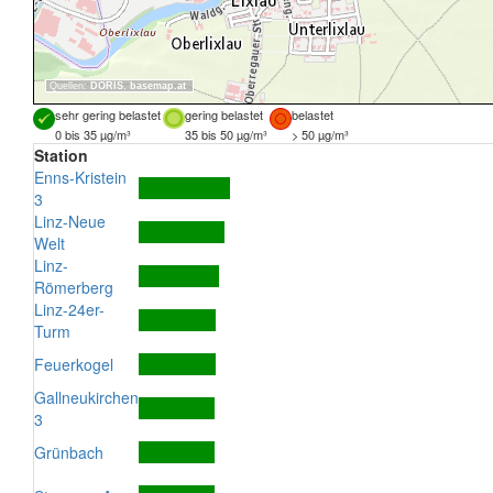
Quellen:
DORIS
,
basemap.at
sehr gering belastet
gering belastet
belastet
0 bis 35 µg/m³
35 bis 50 µg/m³
> 50 µg/m³
Station
Enns-Kristein
3
Linz-Neue
Welt
Linz-
Römerberg
Linz-24er-
Turm
Feuerkogel
Gallneukirchen
3
Grünbach