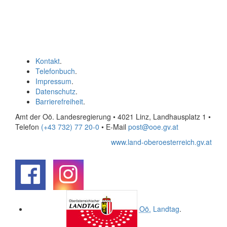
Kontakt
.
Telefonbuch
.
Impressum
.
Datenschutz
.
Barrierefreiheit
.
Amt der Oö. Landesregierung • 4021 Linz, Landhausplatz 1
•
Telefon
(+43 732) 77 20-0
• E-Mail
post@ooe.gv.at
www.land-oberoesterreich.gv.at
.
.
Oö.
Landtag
.