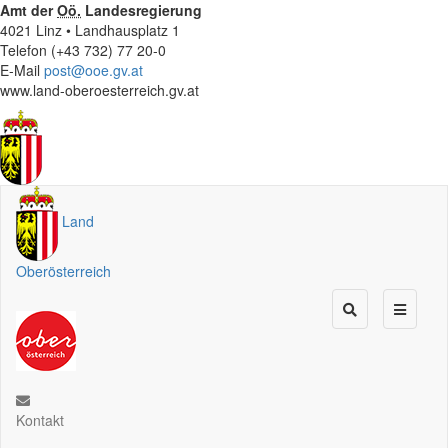
Amt der
Oö.
Landesregierung
4021 Linz • Landhausplatz 1
Telefon (+43 732) 77 20-0
E-Mail
post@ooe.gv.at
www.land-oberoesterreich.gv.at
Land
Oberösterreich
Kontakt