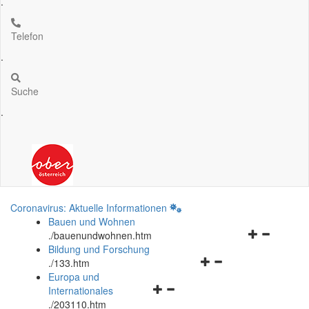
.
Telefon
.
Suche
.
Coronavirus: Aktuelle Informationen
Bauen und Wohnen
Navigationsm
.
/bauenundwohnen.htm
öffnen
Bildung und Forschung
Navigationsmenü
und
.
/133.htm
öffnen
schließen
Europa und
Navigationsmenü
und
Internationales
öffnen
schließen
.
/203110.htm