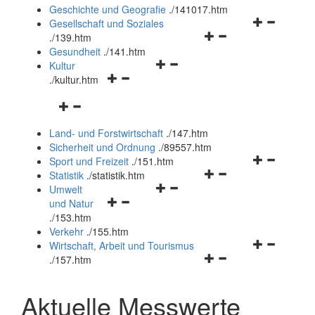
und
Geschichte und Geografie
.
/141017.htm
schließen
Navigationsm
Gesellschaft und Soziales
Navigationsmenü
öffnen
.
/139.htm
öffnen
und
Gesundheit
.
/141.htm
Navigationsmenü
und
schließen
Kultur
Navigationsmenü
öffnen
schließen
.
/kultur.htm
öffnen
und
Navigationsmenü
und
schließen
öffnen
schließen
Land- und Forstwirtschaft
.
/147.htm
und
Sicherheit und Ordnung
.
/89557.htm
schließen
Navigationsm
Sport und Freizeit
.
/151.htm
Navigationsmenü
öffnen
Statistik
.
/statistik.htm
Navigationsmenü
öffnen
und
Umwelt
Navigationsmenü
öffnen
und
schließen
und Natur
öffnen
und
schließen
.
/153.htm
und
schließen
Verkehr
.
/155.htm
schließen
Navigationsm
Wirtschaft, Arbeit und Tourismus
Navigationsmenü
öffnen
.
/157.htm
öffnen
und
und
schließen
Aktuelle Messwerte
schließen