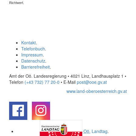
Richtwert.
Kontakt
.
Telefonbuch
.
Impressum
.
Datenschutz
.
Barrierefreiheit
.
Amt der Oö. Landesregierung • 4021 Linz, Landhausplatz 1
•
Telefon
(+43 732) 77 20-0
• E-Mail
post@ooe.gv.at
www.land-oberoesterreich.gv.at
.
.
Oö.
Landtag
.