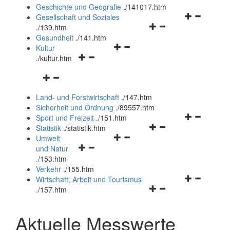
und
Geschichte und Geografie
.
/141017.htm
schließen
Navigationsm
Gesellschaft und Soziales
Navigationsmenü
öffnen
.
/139.htm
öffnen
und
Gesundheit
.
/141.htm
Navigationsmenü
und
schließen
Kultur
Navigationsmenü
öffnen
schließen
.
/kultur.htm
öffnen
und
Navigationsmenü
und
schließen
öffnen
schließen
Land- und Forstwirtschaft
.
/147.htm
und
Sicherheit und Ordnung
.
/89557.htm
schließen
Navigationsm
Sport und Freizeit
.
/151.htm
Navigationsmenü
öffnen
Statistik
.
/statistik.htm
Navigationsmenü
öffnen
und
Umwelt
Navigationsmenü
öffnen
und
schließen
und Natur
öffnen
und
schließen
.
/153.htm
und
schließen
Verkehr
.
/155.htm
schließen
Navigationsm
Wirtschaft, Arbeit und Tourismus
Navigationsmenü
öffnen
.
/157.htm
öffnen
und
und
schließen
Aktuelle Messwerte
schließen