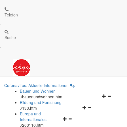
.
Telefon
.
Suche
.
Coronavirus: Aktuelle Informationen
Bauen und Wohnen
Navigationsm
.
/bauenundwohnen.htm
öffnen
Bildung und Forschung
Navigationsmenü
und
.
/133.htm
öffnen
schließen
Europa und
Navigationsmenü
und
Internationales
öffnen
schließen
.
/203110.htm