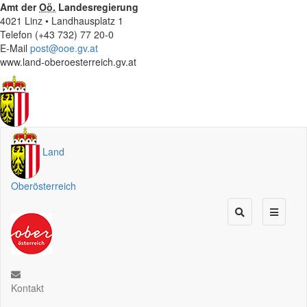
Amt der
Oö.
Landesregierung
4021 Linz • Landhausplatz 1
Telefon (+43 732) 77 20-0
E-Mail
post@ooe.gv.at
www.land-oberoesterreich.gv.at
Land
Oberösterreich
Kontakt