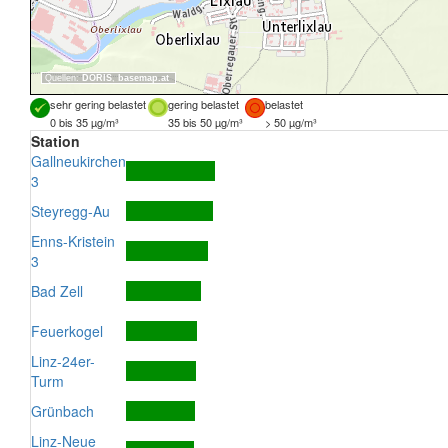
Quellen:
DORIS
,
basemap.at
sehr gering belastet
gering belastet
belastet
0 bis 35 µg/m³
35 bis 50 µg/m³
> 50 µg/m³
Station
Gallneukirchen
3
Steyregg-Au
Enns-Kristein
3
Bad Zell
Feuerkogel
Linz-24er-
Turm
Grünbach
Linz-Neue