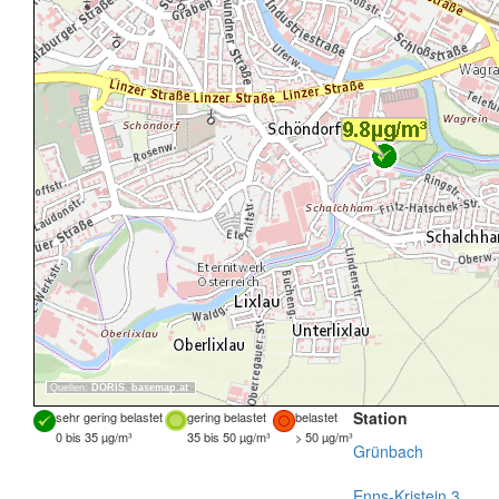
Quellen:
DORIS
,
basemap.at
Station
sehr gering belastet
gering belastet
belastet
0 bis 35 µg/m³
35 bis 50 µg/m³
> 50 µg/m³
Grünbach
Enns-Kristein 3