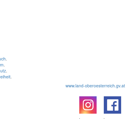
uch
.
um
.
utz
.
eiheit
.
www.land-oberoesterreich.gv.at
.
.