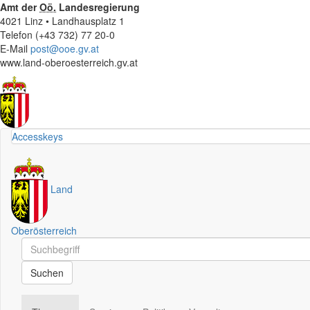
Amt der
Oö.
Landesregierung
4021 Linz • Landhausplatz 1
Telefon (+43 732) 77 20-0
E-Mail
post@ooe.gv.at
www.land-oberoesterreich.gv.at
Accesskeys
Land
Oberösterreich
Schnellsuche
Schnellsuche
Suchen