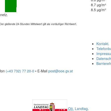
8.7 µg/m³
8.5 µg/m³
netz.
 gleitende 24-Stunden Mittelwert gilt als vorläufiger Richtwert.
Kontakt
.
Telefonb
Impress
Datensch
Barrierefr
efon
(+43 732) 77 20-0
• E-Mail
post@ooe.gv.at
Oö.
Landtag
.