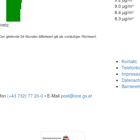
9.0 µg/m³
8.4 µg/m³
8.3 µg/m³
netz.
 gleitende 24-Stunden Mittelwert gilt als vorläufiger Richtwert.
Kontakt
.
Telefonb
Impress
Datensch
Barrierefr
efon
(+43 732) 77 20-0
• E-Mail
post@ooe.gv.at