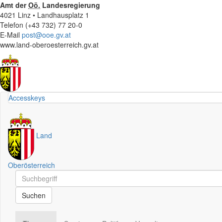
Amt der
Oö.
Landesregierung
4021 Linz • Landhausplatz 1
Telefon (+43 732) 77 20-0
E-Mail
post@ooe.gv.at
www.land-oberoesterreich.gv.at
Accesskeys
Land
Oberösterreich
Schnellsuche
Schnellsuche
Suchen