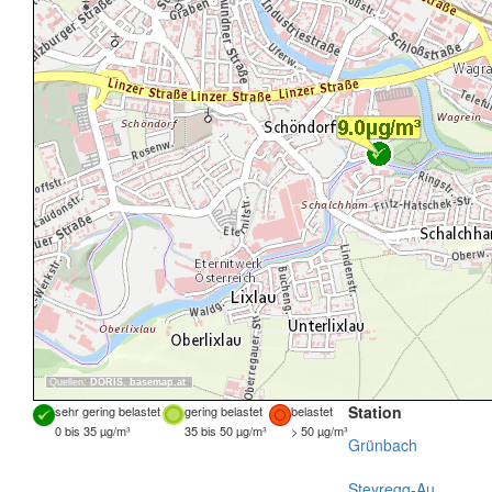
Quellen:
DORIS
,
basemap.at
Station
sehr gering belastet
gering belastet
belastet
0 bis 35 µg/m³
35 bis 50 µg/m³
> 50 µg/m³
Grünbach
Steyregg-Au