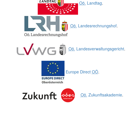
Oö.
Landtag
.
Oö.
Landesrechnungshof
.
Oö.
Landesverwaltungsgericht
.
Europe Direct
OÖ
.
Oö.
Zukunftsakademie
.