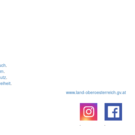
uch
.
um
.
utz
.
eiheit
.
www.land-oberoesterreich.gv.at
.
.