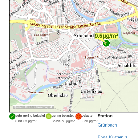
Quellen:
DORIS
,
basemap.at
Station
sehr gering belastet
gering belastet
belastet
0 bis 35 µg/m³
35 bis 50 µg/m³
> 50 µg/m³
Grünbach
Enns-Kristein 3