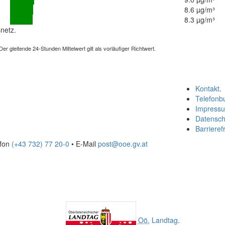
8.6 µg/m³
8.3 µg/m³
netz.
 gleitende 24-Stunden Mittelwert gilt als vorläufiger Richtwert.
Kontakt
.
Telefonb
Impress
Datensch
Barrierefr
efon
(+43 732) 77 20-0
• E-Mail
post@ooe.gv.at
Oö.
Landtag
.