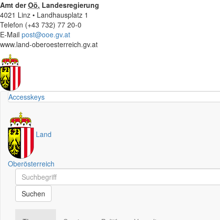
Amt der
Oö.
Landesregierung
4021 Linz • Landhausplatz 1
Telefon (+43 732) 77 20-0
E-Mail
post@ooe.gv.at
www.land-oberoesterreich.gv.at
Accesskeys
Land
Oberösterreich
Schnellsuche
Schnellsuche
Suchen