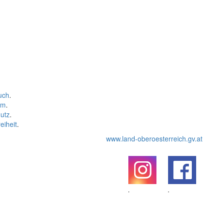
uch
.
um
.
utz
.
eiheit
.
www.land-oberoesterreich.gv.at
.
.