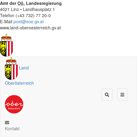
Amt der
Oö.
Landesregierung
4021 Linz • Landhausplatz 1
Telefon (+43 732) 77 20-0
E-Mail
post@ooe.gv.at
www.land-oberoesterreich.gv.at
Land
Oberösterreich
Kontakt