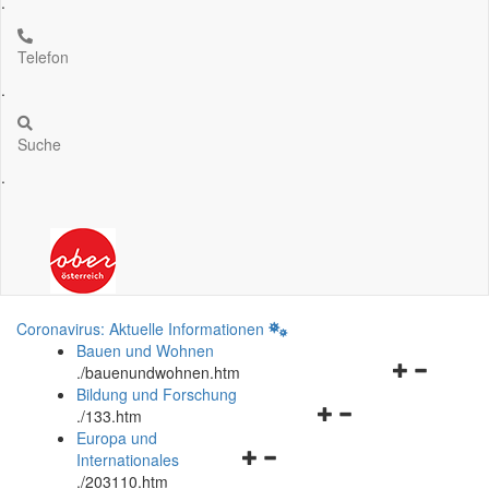
.
Telefon
.
Suche
.
Coronavirus: Aktuelle Informationen
Bauen und Wohnen
Navigationsm
.
/bauenundwohnen.htm
öffnen
Bildung und Forschung
Navigationsmenü
und
.
/133.htm
öffnen
schließen
Europa und
Navigationsmenü
und
Internationales
öffnen
schließen
.
/203110.htm