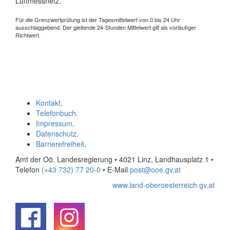
Luftmessnetz.
Für die Grenzwertprüfung ist der Tagesmittelwert von 0 bis 24 Uhr
ausschlaggebend. Der gleitende 24-Stunden Mittelwert gilt als vorläufiger
Richtwert.
Kontakt
.
Telefonbuch
.
Impressum
.
Datenschutz
.
Barrierefreiheit
.
Amt der Oö. Landesregierung • 4021 Linz, Landhausplatz 1
•
Telefon
(+43 732) 77 20-0
• E-Mail
post@ooe.gv.at
www.land-oberoesterreich.gv.at