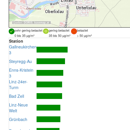
Quellen:
DORIS
,
basemap.at
sehr gering belastet
gering belastet
belastet
0 bis 35 µg/m³
35 bis 50 µg/m³
> 50 µg/m³
Station
Gallneukirchen
3
Steyregg-Au
Enns-Kristein
3
Linz-24er-
Turm
Bad Zell
Linz-Neue
Welt
Grünbach