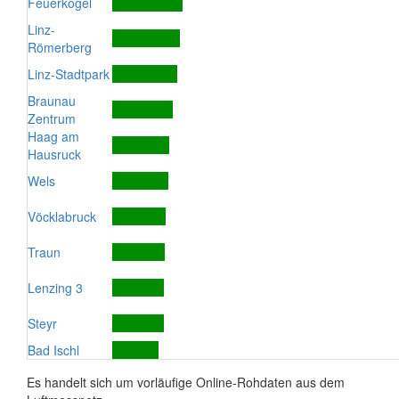
Feuerkogel
Linz-
Römerberg
Linz-Stadtpark
Braunau
Zentrum
Haag am
Hausruck
Wels
Vöcklabruck
Traun
Lenzing 3
Steyr
Bad Ischl
Es handelt sich um vorläufige Online-Rohdaten aus dem