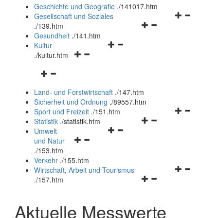
und
Geschichte und Geografie
.
/141017.htm
schließen
Navigationsm
Gesellschaft und Soziales
Navigationsmenü
öffnen
.
/139.htm
öffnen
und
Gesundheit
.
/141.htm
Navigationsmenü
und
schließen
Kultur
Navigationsmenü
öffnen
schließen
.
/kultur.htm
öffnen
und
Navigationsmenü
und
schließen
öffnen
schließen
Land- und Forstwirtschaft
.
/147.htm
und
Sicherheit und Ordnung
.
/89557.htm
schließen
Navigationsm
Sport und Freizeit
.
/151.htm
Navigationsmenü
öffnen
Statistik
.
/statistik.htm
Navigationsmenü
öffnen
und
Umwelt
Navigationsmenü
öffnen
und
schließen
und Natur
öffnen
und
schließen
.
/153.htm
und
schließen
Verkehr
.
/155.htm
schließen
Navigationsm
Wirtschaft, Arbeit und Tourismus
Navigationsmenü
öffnen
.
/157.htm
öffnen
und
und
schließen
Aktuelle Messwerte
schließen