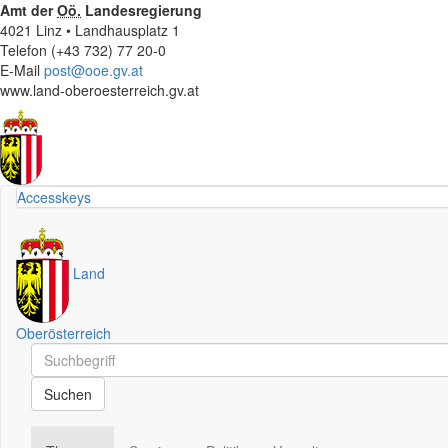
Amt der
Oö.
Landesregierung
4021 Linz • Landhausplatz 1
Telefon (+43 732) 77 20-0
E-Mail
post@ooe.gv.at
www.land-oberoesterreich.gv.at
Accesskeys
Land
Oberösterreich
Schnellsuche
Schnellsuche
Suchen