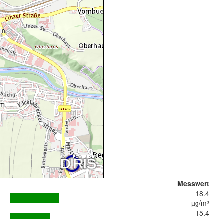
Messwert
18.4
µg/m³
15.4