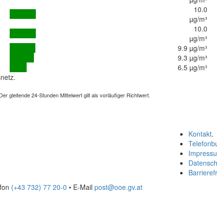
10.0
µg/m³
10.0
µg/m³
9.9 µg/m³
9.3 µg/m³
6.5 µg/m³
netz.
 gleitende 24-Stunden Mittelwert gilt als vorläufiger Richtwert.
Kontakt
.
Telefonb
Impress
Datensch
Barrierefr
efon
(+43 732) 77 20-0
• E-Mail
post@ooe.gv.at