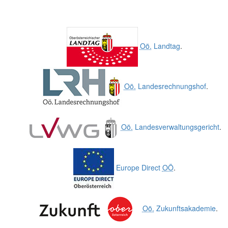
Oö.
Landtag
.
Oö.
Landesrechnungshof
.
Oö.
Landesverwaltungsgericht
.
Europe Direct
OÖ
.
Oö.
Zukunftsakademie
.