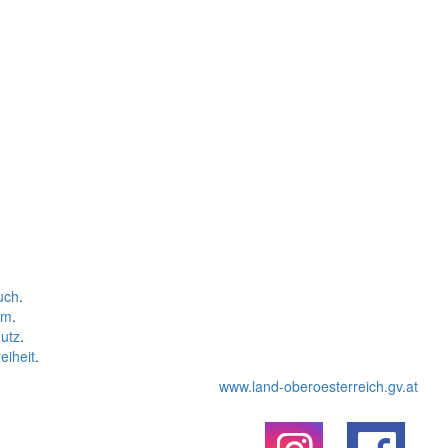
uch
.
um
.
utz
.
eiheit
.
www.land-oberoesterreich.gv.at