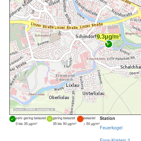
Quellen:
DORIS
,
basemap.at
Station
sehr gering belastet
gering belastet
belastet
0 bis 35 µg/m³
35 bis 50 µg/m³
> 50 µg/m³
Feuerkogel
Enns-Kristein 3