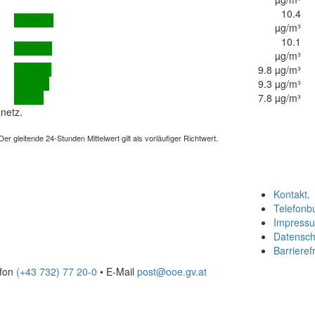
10.4
µg/m³
10.1
µg/m³
9.8 µg/m³
9.3 µg/m³
7.8 µg/m³
netz.
 gleitende 24-Stunden Mittelwert gilt als vorläufiger Richtwert.
Kontakt
.
Telefonb
Impress
Datensch
Barrierefr
efon
(+43 732) 77 20-0
• E-Mail
post@ooe.gv.at