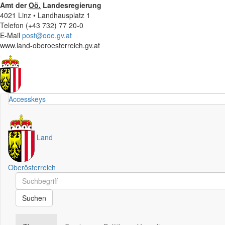
Amt der
Oö.
Landesregierung
4021 Linz • Landhausplatz 1
Telefon (+43 732) 77 20-0
E-Mail
post@ooe.gv.at
www.land-oberoesterreich.gv.at
Accesskeys
Land
Oberösterreich
Schnellsuche
Schnellsuche
Suchen