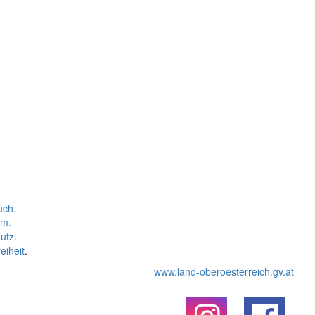
uch
.
um
.
utz
.
eiheit
.
www.land-oberoesterreich.gv.at