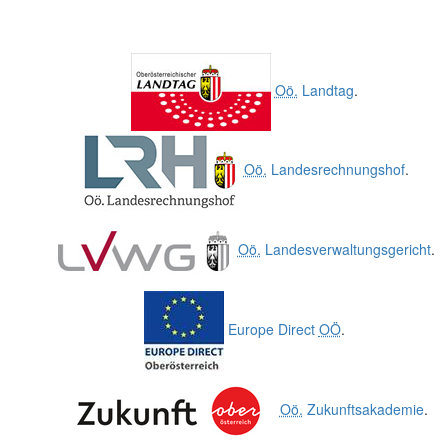
Oö.
Landtag
.
Oö.
Landesrechnungshof
.
Oö.
Landesverwaltungsgericht
.
Europe Direct
OÖ
.
Oö.
Zukunftsakademie
.