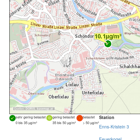
Quellen:
DORIS
,
basemap.at
Station
sehr gering belastet
gering belastet
belastet
0 bis 35 µg/m³
35 bis 50 µg/m³
> 50 µg/m³
Enns-Kristein 3
Feuerkogel