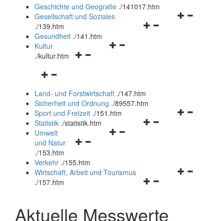
und
Geschichte und Geografie
.
/141017.htm
schließen
Navigationsm
Gesellschaft und Soziales
Navigationsmenü
öffnen
.
/139.htm
öffnen
und
Gesundheit
.
/141.htm
Navigationsmenü
und
schließen
Kultur
Navigationsmenü
öffnen
schließen
.
/kultur.htm
öffnen
und
Navigationsmenü
und
schließen
öffnen
schließen
Land- und Forstwirtschaft
.
/147.htm
und
Sicherheit und Ordnung
.
/89557.htm
schließen
Navigationsm
Sport und Freizeit
.
/151.htm
Navigationsmenü
öffnen
Statistik
.
/statistik.htm
Navigationsmenü
öffnen
und
Umwelt
Navigationsmenü
öffnen
und
schließen
und Natur
öffnen
und
schließen
.
/153.htm
und
schließen
Verkehr
.
/155.htm
schließen
Navigationsm
Wirtschaft, Arbeit und Tourismus
Navigationsmenü
öffnen
.
/157.htm
öffnen
und
und
schließen
Aktuelle Messwerte
schließen