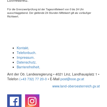
Luftmessnetz.
Für die Grenzwertprüfung ist der Tagesmittelwert von 0 bis 24 Uhr
ausschlaggebend. Der gleitende 24-Stunden Mittelwert gilt als vorläufiger
Richtwert.
Kontakt
.
Telefonbuch
.
Impressum
.
Datenschutz
.
Barrierefreiheit
.
Amt der Oö. Landesregierung • 4021 Linz, Landhausplatz 1
•
Telefon
(+43 732) 77 20-0
• E-Mail
post@ooe.gv.at
www.land-oberoesterreich.gv.at