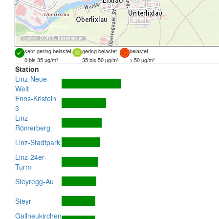
Quellen:
DORIS
,
basemap.at
sehr gering belastet
gering belastet
belastet
0 bis 35 µg/m³
35 bis 50 µg/m³
> 50 µg/m³
Station
Linz-Neue
Welt
Enns-Kristein
3
Linz-
Römerberg
Linz-Stadtpark
Linz-24er-
Turm
Steyregg-Au
Steyr
Gallneukirchen