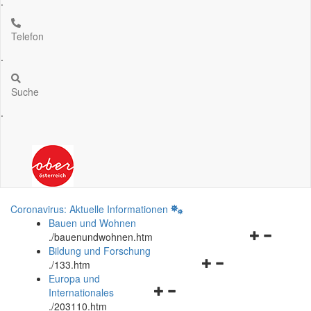
.
Telefon
.
Suche
.
Coronavirus: Aktuelle Informationen
Bauen und Wohnen
Navigationsm
.
/bauenundwohnen.htm
öffnen
Bildung und Forschung
Navigationsmenü
und
.
/133.htm
öffnen
schließen
Europa und
Navigationsmenü
und
Internationales
öffnen
schließen
.
/203110.htm