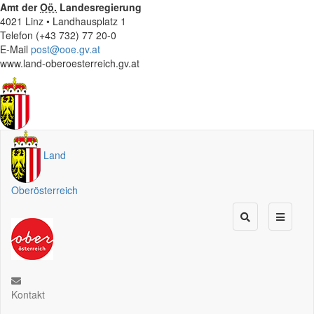
Amt der
Oö.
Landesregierung
4021 Linz • Landhausplatz 1
Telefon (+43 732) 77 20-0
E-Mail
post@ooe.gv.at
www.land-oberoesterreich.gv.at
Land
Oberösterreich
Kontakt