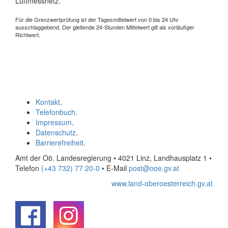
Luftmessnetz.
Für die Grenzwertprüfung ist der Tagesmittelwert von 0 bis 24 Uhr
ausschlaggebend. Der gleitende 24-Stunden Mittelwert gilt als vorläufiger
Richtwert.
Kontakt
.
Telefonbuch
.
Impressum
.
Datenschutz
.
Barrierefreiheit
.
Amt der Oö. Landesregierung • 4021 Linz, Landhausplatz 1
•
Telefon
(+43 732) 77 20-0
• E-Mail
post@ooe.gv.at
www.land-oberoesterreich.gv.at