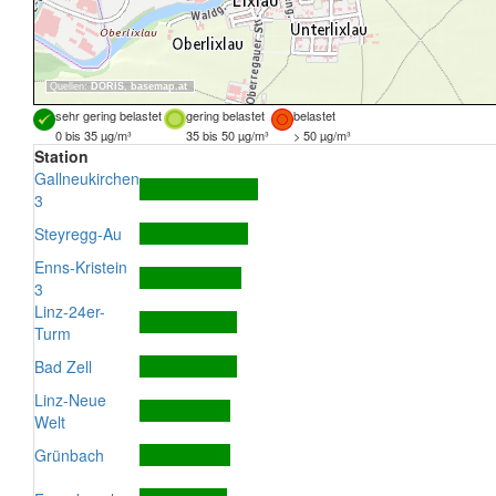
Quellen:
DORIS
,
basemap.at
sehr gering belastet
gering belastet
belastet
0 bis 35 µg/m³
35 bis 50 µg/m³
> 50 µg/m³
Station
Gallneukirchen
3
Steyregg-Au
Enns-Kristein
3
Linz-24er-
Turm
Bad Zell
Linz-Neue
Welt
Grünbach