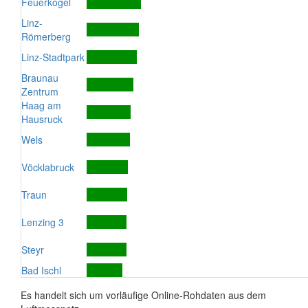
Feuerkogel
Linz-
Römerberg
Linz-Stadtpark
Braunau
Zentrum
Haag am
Hausruck
Wels
Vöcklabruck
Traun
Lenzing 3
Steyr
Bad Ischl
Es handelt sich um vorläufige Online-Rohdaten aus dem