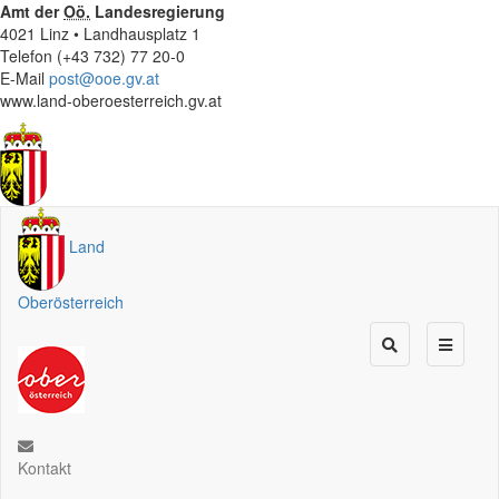
Amt der
Oö.
Landesregierung
4021 Linz • Landhausplatz 1
Telefon (+43 732) 77 20-0
E-Mail
post@ooe.gv.at
www.land-oberoesterreich.gv.at
Land
Oberösterreich
Kontakt