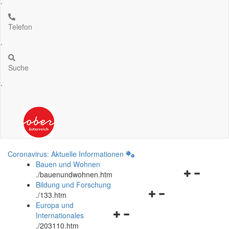
.
Telefon
.
Suche
.
Coronavirus: Aktuelle Informationen
Bauen und Wohnen
Navigationsm
.
/bauenundwohnen.htm
öffnen
Bildung und Forschung
Navigationsmenü
und
.
/133.htm
öffnen
schließen
Europa und
Navigationsmenü
und
Internationales
öffnen
schließen
.
/203110.htm