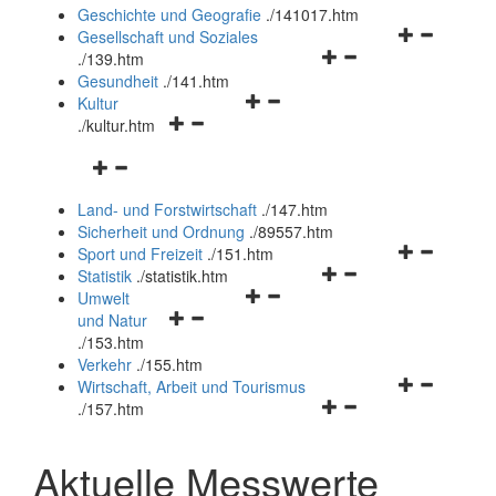
und
Geschichte und Geografie
.
/141017.htm
schließen
Navigationsm
Gesellschaft und Soziales
Navigationsmenü
öffnen
.
/139.htm
öffnen
und
Gesundheit
.
/141.htm
Navigationsmenü
und
schließen
Kultur
Navigationsmenü
öffnen
schließen
.
/kultur.htm
öffnen
und
Navigationsmenü
und
schließen
öffnen
schließen
Land- und Forstwirtschaft
.
/147.htm
und
Sicherheit und Ordnung
.
/89557.htm
schließen
Navigationsm
Sport und Freizeit
.
/151.htm
Navigationsmenü
öffnen
Statistik
.
/statistik.htm
Navigationsmenü
öffnen
und
Umwelt
Navigationsmenü
öffnen
und
schließen
und Natur
öffnen
und
schließen
.
/153.htm
und
schließen
Verkehr
.
/155.htm
schließen
Navigationsm
Wirtschaft, Arbeit und Tourismus
Navigationsmenü
öffnen
.
/157.htm
öffnen
und
und
schließen
Aktuelle Messwerte
schließen